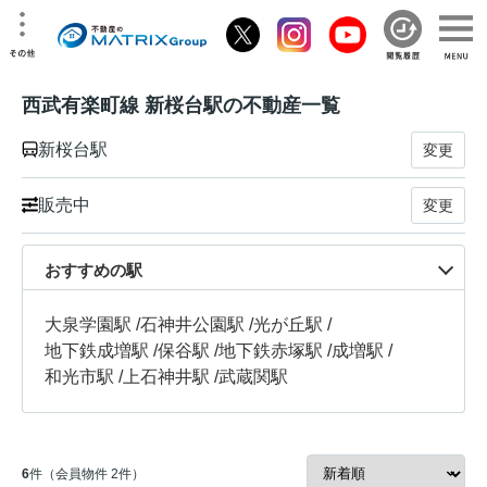
西武有楽町線 新桜台駅の不動産一覧
新桜台駅
変更
販売中
変更
おすすめの駅
大泉学園駅
/
石神井公園駅
/
光が丘駅
/
地下鉄成増駅
/
保谷駅
/
地下鉄赤塚駅
/
成増駅
/
和光市駅
/
上石神井駅
/
武蔵関駅
6
件（会員物件 2件）