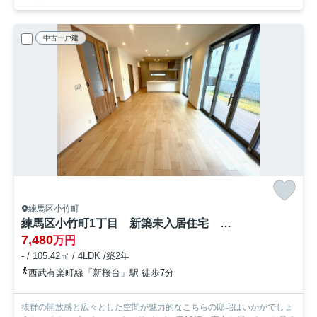
中古一戸建
練馬区小竹町
練馬区小竹町1丁目 新築未入居住宅 土地60坪×建物31坪
7,480
万円
- / 105.42㎡ / 4LDK /築2年
西武有楽町線「新桜台」駅 徒歩7分
抜群の開放感と広々とした空間が魅力的なこちらの邸宅はいかがでしょ