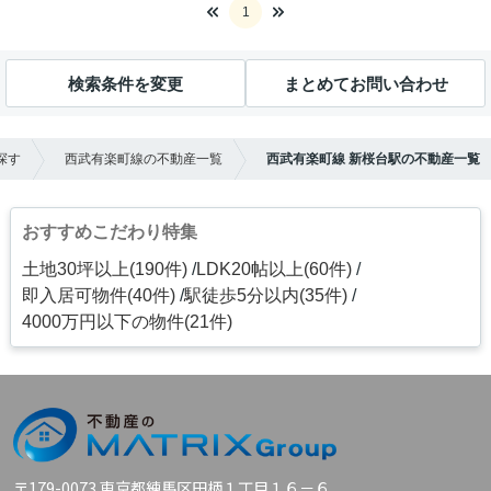
1
検索条件を変更
まとめてお問い合わせ
探す
西武有楽町線の不動産一覧
西武有楽町線 新桜台駅の不動産一覧
おすすめこだわり特集
土地30坪以上(190件)
LDK20帖以上(60件)
即入居可物件(40件)
駅徒歩5分以内(35件)
4000万円以下の物件(21件)
〒179-0073 東京都練馬区田柄１丁目１６－６