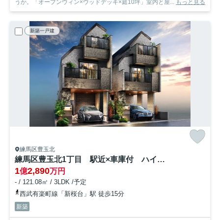
うか。「オープンウィン×ウッドデッキ×庭10坪」室内と屋...
もっと見る
新築一戸建
練馬区豊玉北
練馬区豊玉北1丁目 駅近×車庫付 ハイグレード住宅
1
2,890
億
万円
- / 121.08㎡ / 3LDK /予定
西武有楽町線「新桜台」駅 徒歩15分
新築