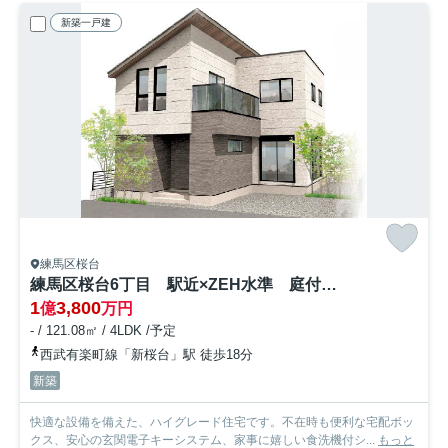
新築一戸建
練馬区桜台
練馬区桜台6丁目 駅近×ZEH水準 庭付き耐震住宅 限定1棟
1
3,800
億
万円
- / 121.08㎡ / 4LDK /予定
西武有楽町線「新桜台」駅 徒歩18分
新築
快適な設備を備えた、ハイグレード住宅です。不在時も便利な宅配ボッ
クス、安心の玄関電子キーシステム、家事に嬉しい食洗機付シ...
もっと