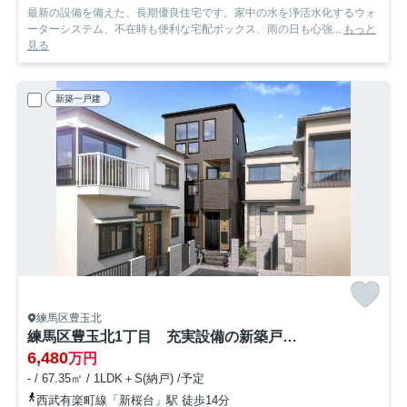
最新の設備を備えた、長期優良住宅です。家中の水を浄活水化するウォ
ーターシステム、不在時も便利な宅配ボックス、雨の日も心強...
もっと
見る
新築一戸建
練馬区豊玉北
練馬区豊玉北1丁目 充実設備の新築戸建 限定1棟
6,480
万円
- / 67.35㎡ / 1LDK＋S(納戸) /予定
西武有楽町線「新桜台」駅 徒歩14分