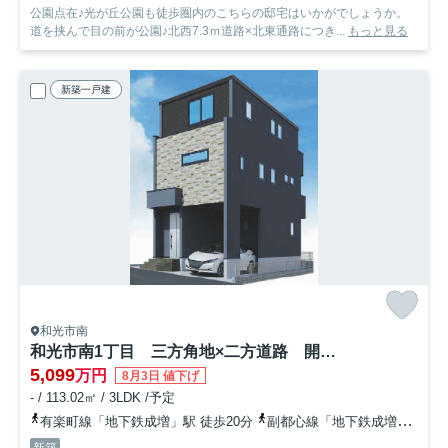
公園点在♪光が丘公園も徒歩圏内のこちらの邸宅はいかがでしょうか。
道を挟んで目の前が公園♪北西7.3ｍ道路×北東通路につき...
もっと見る
新築一戸建
和光市南
和光市南1丁目 三方角地×二方道路 開放的なロケーション 限定2棟
5,099
万円
8月3日 値下げ
- / 113.02㎡ / 3LDK /予定
有楽町線「地下鉄成増」駅 徒歩20分
副都心線「地下鉄成増」駅 徒歩20分