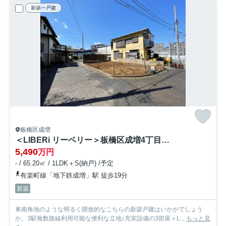
新築一戸建
板橋区成増
＜LIBERi リーベリー＞板橋区成増4丁目 東南角地風 新築戸建限定1棟
5,490
万円
- / 65.20㎡ / 1LDK＋S(納戸) /予定
有楽町線「地下鉄成増」駅 徒歩19分
新築
東南角地のような明るく開放的なこちらの新築戸建はいかがでしょう
か。3駅複数路線利用可能な便利な立地♪充実設備の3部屋＋L...
もっと見