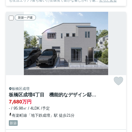
も生活エリア♪落ち着いた住環境で豊かな暮しが叶う魅...
もっと見る
新築一戸建
板橋区成増
板橋区成増4丁目 機能的なデザイン邸宅 限定1棟
7,680
万円
- / 95.98㎡ / 4LDK /予定
有楽町線「地下鉄成増」駅 徒歩21分
新築