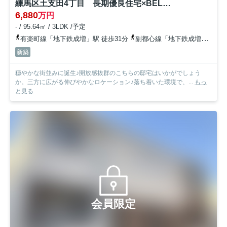
練馬区土支田4丁目 長期優良住宅×BELS取得 省エネ邸宅全3棟
6,880
万円
- / 95.64㎡ / 3LDK /予定
有楽町線「地下鉄成増」駅 徒歩31分
副都心線「地下鉄成増」駅 徒歩31分
新築
穏やかな街並みに誕生♪開放感抜群のこちらの邸宅はいかがでしょう
か。三方に広がる伸びやかなロケーション♪落ち着いた環境で、...
もっ
と見る
会員限定