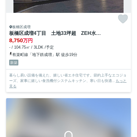
板橋区成増
板橋区成増4丁目 土地33坪超 ZEH水準住宅 全3棟
8,750
万円
- / 104.75㎡ / 3LDK /予定
有楽町線「地下鉄成増」駅 徒歩19分
新築
暮らし易い設備を備えた、嬉しい省エネ住宅です。節約上手なエコジョ
ーズ、家事に嬉しい食洗機付システムキッチン、寒い日も快適...
もっと
見る