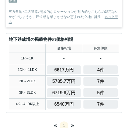
新築
三方角地×二方道路♪開放的なロケーションが魅力的なこちらの邸宅はい
かがでしょうか。圧迫感を感じさせない恵まれた立地に誕生...
もっと見
る
地下鉄成増の掲載物件の価格相場
価格相場
募集件数
-
-
1R～1K
6617万円
4件
1DK～1LDK
5785.7万円
7件
2K～2LDK
6719.8万円
5件
3K～3LDK
6540万円
7件
4K～4LDK以上
1