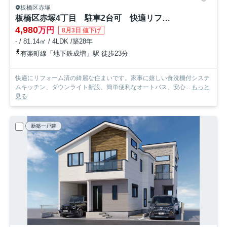
板橋区赤塚
板橋区赤塚4丁目 駐車2台可 快適リフォーム住宅
4,980
万円
8月3日 値下げ
- / 81.14㎡ / 4LDK /築28年
有楽町線「地下鉄成増」駅 徒歩23分
快適にリフォーム済の綺麗な住まいです。家事に嬉しい食洗機付システ
ムキッチン、ダウンライト新設、簡単便利なオートバス、安心...
もっと
見る
新築一戸建