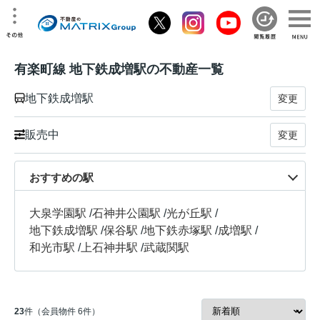
有楽町線 地下鉄成増駅の不動産一覧
地下鉄成増駅
変更
販売中
変更
おすすめの駅
大泉学園駅
/
石神井公園駅
/
光が丘駅
/
地下鉄成増駅
/
保谷駅
/
地下鉄赤塚駅
/
成増駅
/
和光市駅
/
上石神井駅
/
武蔵関駅
23
件（会員物件 6件）