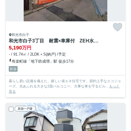
和光市白子
和光市白子3丁目 耐震×車庫付 ZEH水準住宅 限定1棟
5,190
万円
- / 91.74㎡ / 2LDK＋S(納戸) /予定
有楽町線「地下鉄成増」駅 徒歩17分
新築
暮らし易い設備を備えた、嬉しい省エネ住宅です。節約上手なエコジョ
ーズ、光あふれる大きな2面バルコニー、大事な車を守るビル...
もっと
見る
新築一戸建