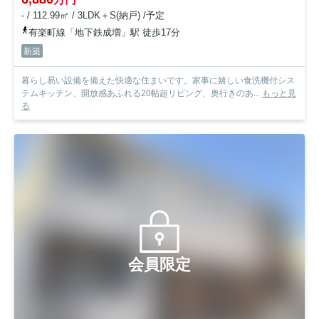
- / 112.99㎡ / 3LDK＋S(納戸) /予定
有楽町線「地下鉄成増」駅 徒歩17分
新築
暮らし易い設備を備えた快適な住まいです。家事に嬉しい食洗機付シス
テムキッチン、開放感あふれる20帖超リビング、奥行きのあ...
もっと見
る
会員限定