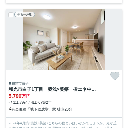
中古一戸建
和光市白子
和光市白子1丁目 築浅×美築 省エネ中古戸建
5,790
万円
- / 111.79㎡ / 4LDK /築2年
有楽町線「地下鉄成増」駅 徒歩23分
2024年4月築♪築浅×美築♪こちらの住まいはいかがでしょうか。光が丘