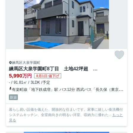
練馬区大泉学園町
練馬区大泉学園町8丁目 土地42坪超 長期優良住宅 全2棟
5,990
万円
8月1日 値下げ
- / 91.81㎡ / 3LDK /予定
有楽町線「地下鉄成増」駅 バス12分 西武バス「長久保（東京都）」 停歩5分
新築
暮らし易い設備を備えた、開放的な住まいです。家事に嬉しい食洗機付
システムキッチン、全室南向きの明るい洋室、収納力に優れた...
もっと
見る