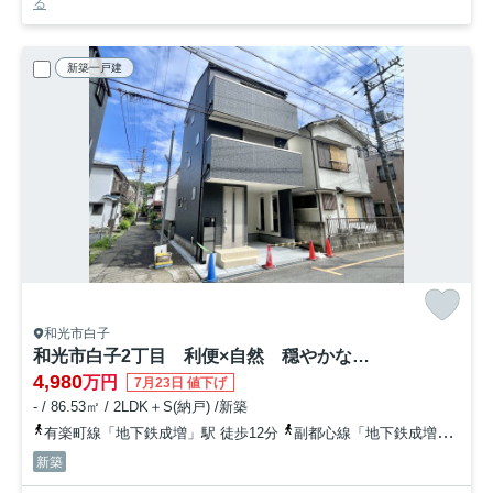
る
新築一戸建
和光市白子
和光市白子2丁目 利便×自然 穏やかな街並み 限定1棟
4,980
万円
7月23日 値下げ
- / 86.53㎡ / 2LDK＋S(納戸) /新築
有楽町線「地下鉄成増」駅 徒歩12分
副都心線「地下鉄成増」駅 徒歩12分
新築