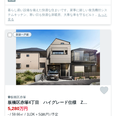
暮らし易い設備を備えた快適な住まいです。家事に嬉しい食洗機付シス
テムキッチン、寒い日も快適な床暖房、大事な車を守るビルト...
もっと
見る
新築一戸建
板橋区赤塚
板橋区赤塚4丁目 ハイグレード仕様 ZEH水準省エネ邸宅
5,280
万円
- / 59.66㎡ / 1LDK＋S(納戸) /予定