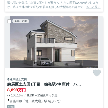
落ち着いた環境で上質な暮らしが叶う♪こちらの邸宅はいかがでしょう
か。広々土地39坪♪並列2台駐車も嬉しい大型邸宅の誕生で...
もっと見る
新築一戸建
練馬区土支田
練馬区土支田1丁目 始発駅×車庫付 ハイグレード住宅 限定1棟
8,699
万円
- / 108.16㎡ / 1LDK＋2S(納戸) /予定
有楽町線「地下鉄成増」駅 徒歩27分
新築