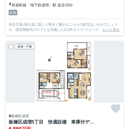
有楽町線「地下鉄成増」駅 徒歩19分
新築
高台立地♪南公道に面した明るく暖かなこちらの邸宅はいかがでしょう
か。固定階段式のロフトを完備した2LDKタイプ♪リビング...
もっと見る
新築一戸建
板橋区成増
板橋区成増5丁目 快適設備 車庫付デザイン住宅 限定1棟
6,880
万円