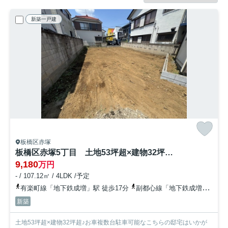
新築一戸建
板橋区赤塚
板橋区赤塚5丁目 土地53坪超×建物32坪超 長期優良住宅 限定1棟
9,180
万円
- / 107.12㎡ / 4LDK /予定
有楽町線「地下鉄成増」駅 徒歩17分
副都心線「地下鉄成増」駅 徒歩17分
新築
土地53坪超×建物32坪超♪お車複数台駐車可能なこちらの邸宅はいかが