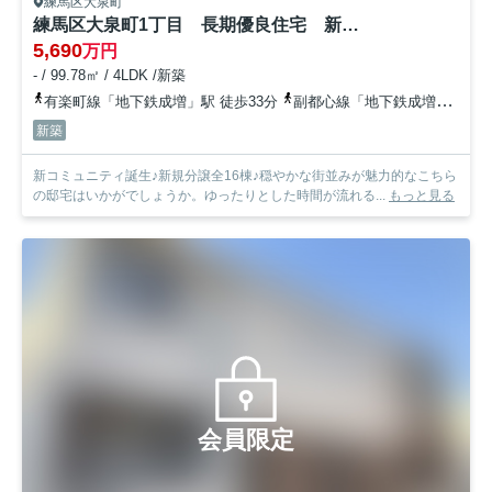
練馬区大泉町
練馬区大泉町1丁目 長期優良住宅 新規分譲全16棟
5,690
万円
- / 99.78㎡ / 4LDK /新築
有楽町線「地下鉄成増」駅 徒歩33分
副都心線「地下鉄成増」駅 徒歩33分
新築
新コミュニティ誕生♪新規分譲全16棟♪穏やかな街並みが魅力的なこちら
の邸宅はいかがでしょうか。ゆったりとした時間が流れる...
もっと見る
会員限定