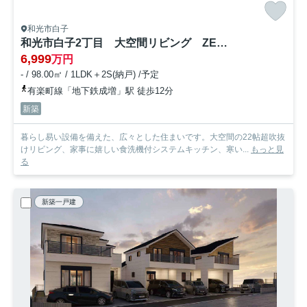
和光市白子
和光市白子2丁目 大空間リビング ZEH水準住宅 全2棟
6,999
万円
- / 98.00㎡ / 1LDK＋2S(納戸) /予定
有楽町線「地下鉄成増」駅 徒歩12分
新築
暮らし易い設備を備えた、広々とした住まいです。大空間の22帖超吹抜
けリビング、家事に嬉しい食洗機付システムキッチン、寒い...
もっと見
る
新築一戸建