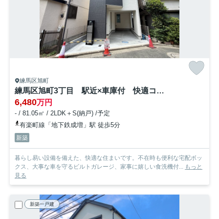
練馬区旭町
練馬区旭町3丁目 駅近×車庫付 快適コンパクト住宅 限定1棟
6,480
万円
- / 81.05㎡ / 2LDK＋S(納戸) /予定
有楽町線「地下鉄成増」駅 徒歩5分
新築
暮らし易い設備を備えた、快適な住まいです。不在時も便利な宅配ボッ
クス、大事な車を守るビルトガレージ、家事に嬉しい食洗機付...
もっと
見る
新築一戸建