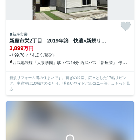
新座市栄
新座市栄2丁目 2019年築 快適×新規リフォーム住宅
3,899
万円
- / 99.78㎡ / 4LDK /築6年
西武池袋線「大泉学園」駅 バス14分 西武バス「新座栄」 停歩4分
新規リフォーム済の住まいです。寛ぎの和室、広々とした17帖リビン
グ、主寝室は10帖超のゆとり、明るいワイドバルコニー等、...
もっと見
る