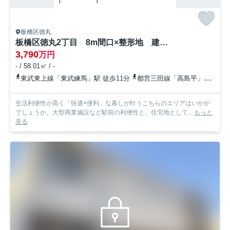
板橋区徳丸
板橋区徳丸2丁目 8m間口×整形地 建築条件付 全1区画
3,790
万円
- / 58.01㎡ / -
東武東上線「東武練馬」駅 徒歩11分
都営三田線「高島平」駅 徒歩24分
生活利便性が高く「快適×便利」な暮しが叶うこちらのエリアはいかが
でしょうか。大型商業施設など駅前の利便性と、住宅地として...
もっと
見る