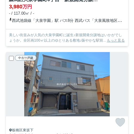
3,980
万円
- / 117.00㎡ / -
西武池袋線「大泉学園」駅 バス8分 西武バス「大泉風致地区」 停歩8分
美しい街並みが人気の大泉学園町に誕生♪新規開発分譲地はいかがでし
ょうか。全区画100㎡以上のゆとりある敷地♪賑やかな駅前...
もっと見る
中古一戸建
板橋区東坂下