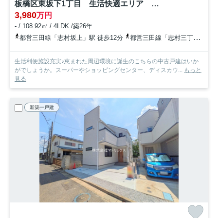
板橋区東坂下1丁目 生活快適エリア 新規リフォーム戸建
3,980
万円
- / 108.92㎡ / 4LDK /築26年
都営三田線「志村坂上」駅 徒歩12分
都営三田線「志村三丁目」駅 徒歩14分
生活利便施設充実♪恵まれた周辺環境に誕生のこちらの中古戸建はいか
がでしょうか。スーパーやショッピングセンター、ディスカウ...
もっと
見る
新築一戸建