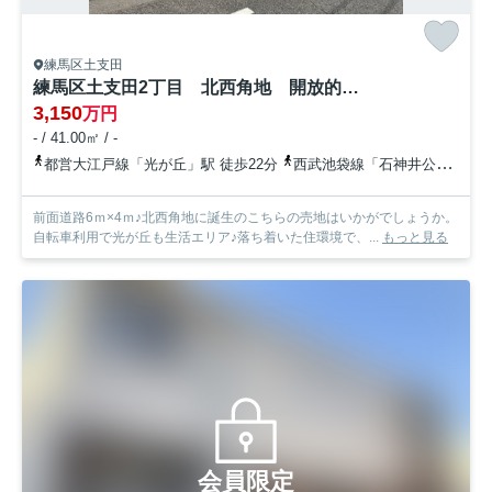
練馬区土支田
練馬区土支田2丁目 北西角地 開放的な限定1区画
3,150
万円
- / 41.00㎡ / -
都営大江戸線「光が丘」駅 徒歩22分
西武池袋線「石神井公園」駅 バス10分 西武バス「三軒寺」 停歩8分
前面道路6ｍ×4ｍ♪北西角地に誕生のこちらの売地はいかがでしょうか。
自転車利用で光が丘も生活エリア♪落ち着いた住環境で、...
もっと見る
会員限定