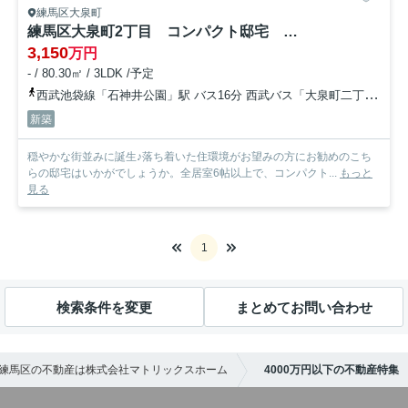
練馬区大泉町
練馬区大泉町2丁目 コンパクト邸宅 穏やかな街並み 最終1棟
3,150
万円
- / 80.30㎡ / 3LDK /予定
西武池袋線「石神井公園」駅 バス16分 西武バス「大泉町二丁目」 停歩1分
新築
穏やかな街並みに誕生♪落ち着いた住環境がお望みの方にお勧めのこち
らの邸宅はいかがでしょうか。全居室6帖以上で、コンパクト...
もっと
見る
1
検索条件を変更
まとめてお問い合わせ
練馬区の不動産は株式会社マトリックスホーム
4000万円以下の不動産特集