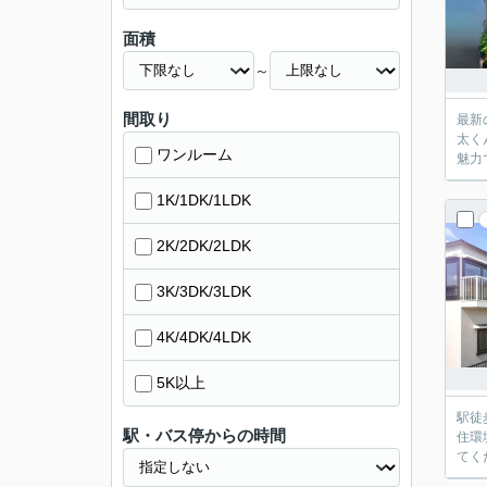
面積
～
間取り
最新
太く
ワンルーム
1K/1DK/1LDK
2K/2DK/2LDK
3K/3DK/3LDK
4K/4DK/4LDK
5K以上
駅徒
駅・バス停からの時間
住環