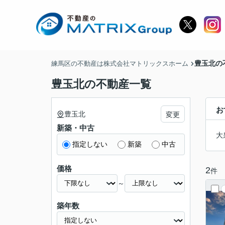
豊玉北の
練馬区の不動産は株式会社マトリックスホーム
豊玉北の不動産一覧
お
豊玉北
変更
新築・中古
大
指定しない
新築
中古
価格
2
件
～
築年数