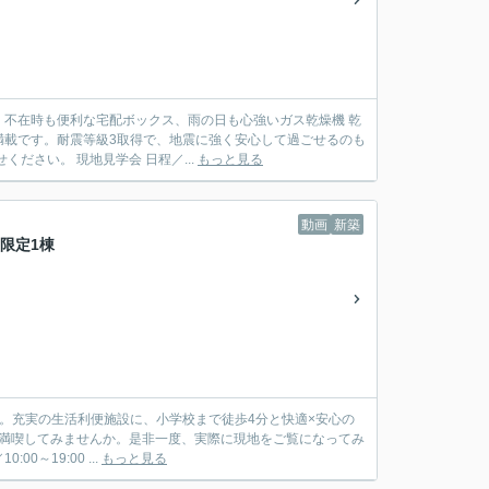
不在時も便利な宅配ボックス、雨の日も心強いガス乾燥機 乾
満載です。耐震等級3取得で、地震に強く安心して過ごせるのも
魅力です。この充実の家で、新しい生活を始めてみませんか。 まずは電話でお問い合わせください。 現地見学会 日程／...
もっと見る
動画
新築
限定1棟
。充実の生活利便施設に、小学校まで徒歩4分と快適×安心の
を満喫してみませんか。是非一度、実際に現地をご覧になってみ
 時間／10:00～19:00 ...
もっと見る