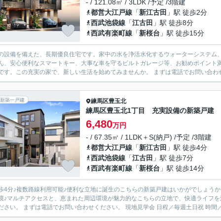
- / 121.08㎡ / 3LDK /予定 /3階建
都営大江戸線
「
新江古田
」駅 徒歩2分
西武池袋線
「
江古田
」駅 徒歩8分
西武有楽町線
「
新桜台
」駅 徒歩15分
の設備を備えた、長期優良住宅です。家中の水を浄活水化するウォーターシステム、
ん、安心便利なスマートキー、大事な車を守るビルトガレージ等、お勧めポイント
新築一戸建
練馬区
豊玉北
練馬区豊玉北1丁目 充実設備の新築戸建 
6,480
万円
- / 67.35㎡ / 1LDK＋S(納戸) /予定 /3階建
都営大江戸線
「
新江古田
」駅 徒歩4分
西武池袋線
「
江古田
」駅 徒歩7分
西武有楽町線
「
新桜台
」駅 徒歩14分
歩4分♪複数路線利用可能♪便利な立地に誕生のこちらの新築戸建はいかがでしょうか
境♪マルチアクセスと、恵まれた周辺環境が魅力的なこちらの立地で、快適ライフ
てください。 まずは電話でお問い合わせください。 現地見学会 日程／毎週土日祝