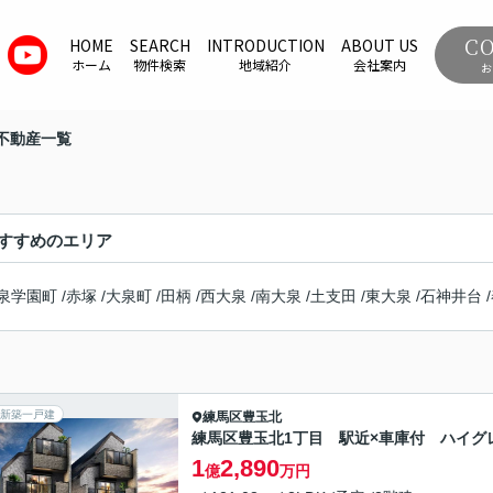
C
HOME
SEARCH
INTRODUCTION
ABOUT US
ホーム
物件検索
地域紹介
会社案内
お
不動産一覧
すすめのエリア
泉学園町
/
赤塚
/
大泉町
/
田柄
/
西大泉
/
南大泉
/
土支田
/
東大泉
/
石神井台
/
新築一戸建
練馬区
豊玉北
練馬区豊玉北1丁目 駅近×車庫付 ハイグ
1
2,890
億
万円