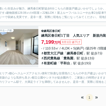
着いた街並みが魅力、練馬春日町駅徒歩6分こちらの新築戸建はいかがでしょうか。
です♪建物面積128.06㎡の4部屋＋22帖LDK！屋上ルーフバルコニーやお車2台駐
ントリーで収納も充実です
中古一戸建
練馬区
春日町
練馬区春日町1丁目 人気エリア 新規内
7,199
8月1日 値下げ
万円
- / 110.53㎡ / 4LDK＋S(納戸) /築25年 /3階
都営大江戸線
「
練馬春日町
」駅 徒歩7分
西武豊島線
「
豊島園
」駅 徒歩13分
有楽町線
「
平和台
」駅 徒歩19分
エリア♪都心へスムーズアクセス♪便利で快適な住環境のこちらの中古戸建はいかがで
新築のような気持ち良さ♪都立公園やシネマが徒歩圏内で、ご家族との時間がますま
1