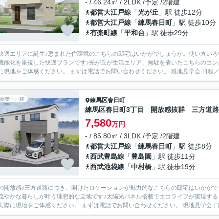
- / 46.24㎡ / 2LDK /予定 /2階建
都営大江戸線
「
光が丘
」駅 徒歩12分
都営大江戸線
「
練馬春日町
」駅 徒歩10分
有楽町線
「
平和台
」駅 徒歩29分
快適エリアに誕生♪恵まれた住環境のこちらの邸宅はいかがでしょうか。使い方いろい
機能化を重視した快適プランです♪光が丘が生活エリア、無駄を省いたこちらのコ
実際に現地をご体感ください。 まずは電話でお問い
新築一戸建
練馬区
春日町
練馬区春日町3丁目 開放感抜群 三方道
7,580
万円
- / 85.80㎡ / 3LDK /予定 /2階建
都営大江戸線
「
練馬春日町
」駅 徒歩8分
西武豊島線
「
豊島園
」駅 徒歩11分
西武池袋線
「
中村橋
」駅 徒歩19分
の開放感♪三方道路につき、開けたロケーションが魅力的なこちらの邸宅はいかがで
穏やかな暮らしが叶う理想的な立地です♪太陽光パネル搭載でエコライフが実現す
度、実際に現地をご体感ください。 まず