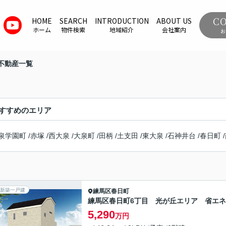
C
HOME
SEARCH
INTRODUCTION
ABOUT US
ホーム
物件検索
地域紹介
会社案内
お
不動産一覧
すすめのエリア
泉学園町
/
赤塚
/
西大泉
/
大泉町
/
田柄
/
土支田
/
東大泉
/
石神井台
/
春日町
/
新築一戸建
練馬区
春日町
練馬区春日町6丁目 光が丘エリア 省エ
5,290
万円