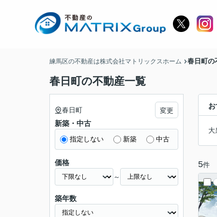
春日町の
練馬区の不動産は株式会社マトリックスホーム
春日町の不動産一覧
お
春日町
変更
新築・中古
大
指定しない
新築
中古
価格
5
件
～
築年数