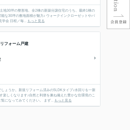
土地30坪の整形地、全2棟の新築分譲住宅のうち、最終1棟の
車可能な30坪の敷地面積が魅力♪ ウォークインクローゼットやパ
。是非一度、実際に現地をご覧になってみてください。 現地見学会 日程／毎...
もっと見る
装リフォーム戸建
建
しょうか。新規リフォーム済みの5LDKタイプ♪水回りを一新
す楽しくなります♪自然と利便を兼ね備えた豊かな住環境のこ
ちらのリフォーム邸で、大満足ライフを満喫してみませんか。是非一度、実際に現地をご覧になってみてください。 まず...
もっと見る