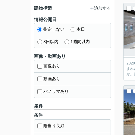
建物構造
追加する
情報公開日
指定しない
本日
3日以内
1週間以内
画像・動画あり
20
画像あり
まれ
動画あり
パノラマあり
条件
条件
陽当り良好