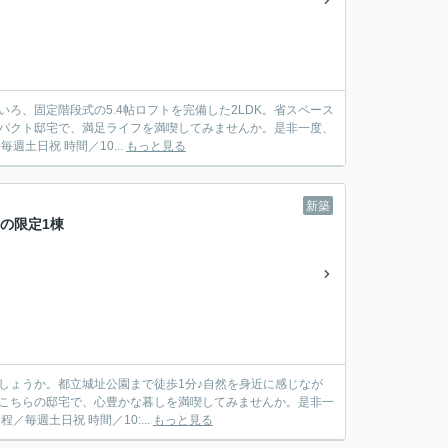
ろ、固定階段式の5.4帖ロフトを完備した2LDK。省スペース
ンパクト邸宅で、満足ライフを満喫してみませんか。是非一度、
合わせください。 現地見学会 日程／毎週土日祝 時間／10...
もっと見る
新築
路の限定1棟
しょうか。都立城址公園まで徒歩1分♪自然を身近に感じなが
るこちらの邸宅で、心豊かな暮しを満喫してみませんか。是非一
は電話でお問い合わせください。 現地見学会 日程／毎週土日祝 時間／10:...
もっと見る