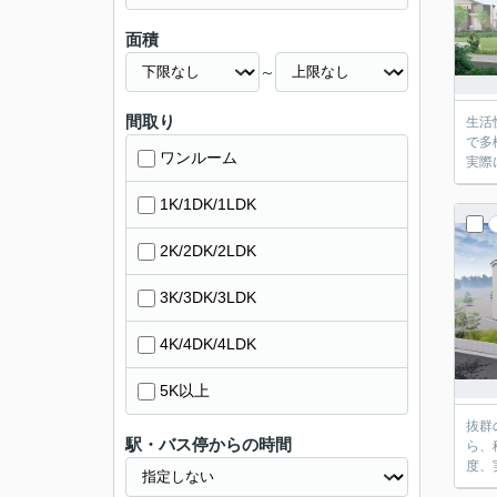
面積
～
間取り
生活
で多
ワンルーム
1K/1DK/1LDK
2K/2DK/2LDK
3K/3DK/3LDK
4K/4DK/4LDK
5K以上
抜群
駅・バス停からの時間
ら、