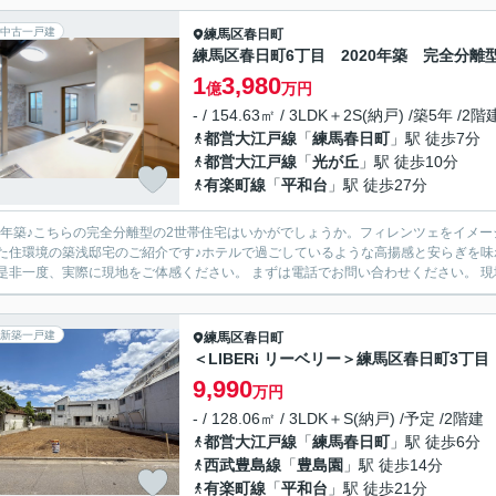
中古一戸建
練馬区
春日町
練馬区春日町6丁目 2020年築 完全分
1
3,980
億
万円
- / 154.63㎡ / 3LDK＋2S(納戸) /築5年 /2階
都営大江戸線
「
練馬春日町
」駅 徒歩7分
都営大江戸線
「
光が丘
」駅 徒歩10分
有楽町線
「
平和台
」駅 徒歩27分
20年築♪こちらの完全分離型の2世帯住宅はいかがでしょうか。フィレンツェをイメ
た住環境の築浅邸宅のご紹介です♪ホテルで過ごしているような高揚感と安らぎを
か。是非
新築一戸建
練馬区
春日町
＜LIBERi リーベリー＞練馬区春日町3丁
9,990
万円
- / 128.06㎡ / 3LDK＋S(納戸) /予定 /2階建
都営大江戸線
「
練馬春日町
」駅 徒歩6分
西武豊島線
「
豊島園
」駅 徒歩14分
有楽町線
「
平和台
」駅 徒歩21分