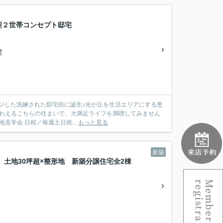
離型２世帯コンセプト邸宅
建
ージした洗練された邸宅街に誕生♪光が丘を生活エリアにする恵
味わえるこちらの住まいで、大満足ライフを満喫してみません
一度、実際に現地をご体感ください。 まずは電話でお問い合わせください。 現地見学会 日程／毎週土日祝...
もっと見る
新築
目 土地30坪超×整形地 新築分譲住宅全2棟