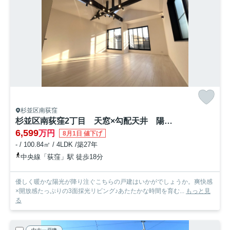
杉並区南荻窪
杉並区南荻窪2丁目 天窓×勾配天井 陽だまり邸宅
6,599
万円
8月1日 値下げ
- / 100.84㎡ / 4LDK /築27年
中央線「荻窪」駅 徒歩18分
優しく暖かな陽光が降り注ぐこちらの戸建はいかがでしょうか。爽快感
×開放感たっぷりの3面採光リビング♪あたたかな時間を育む...
もっと見
る