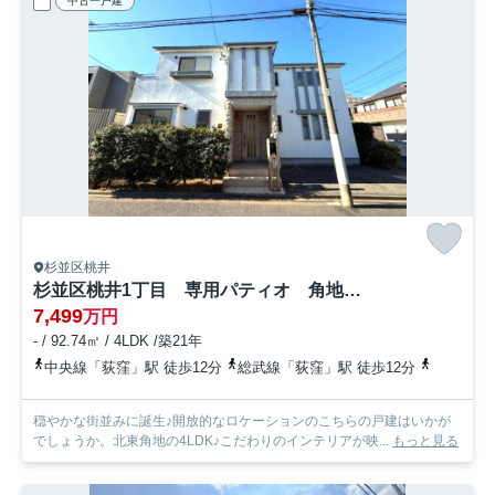
中古一戸建
杉並区桃井
杉並区桃井1丁目 専用パティオ 角地に佇むゆとりの邸
7,499
万円
- / 92.74㎡ / 4LDK /築21年
中央線「荻窪」駅 徒歩12分
総武線「荻窪」駅 徒歩12分
丸ノ内線「
穏やかな街並みに誕生♪開放的なロケーションのこちらの戸建はいかが
でしょうか。北東角地の4LDK♪こだわりのインテリアが映...
もっと見る