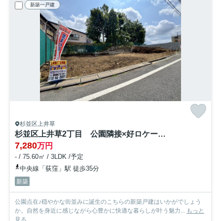
新築一戸建
杉並区上井草
杉並区上井草2丁目 公園隣接×好ロケーション 新築分譲住宅全3棟
7,280
万円
- / 75.60㎡ / 3LDK /予定
中央線「荻窪」駅 徒歩35分
新築
公園点在♪穏やかな街並みに誕生のこちらの新築戸建はいかがでしょう
か。自然を身近に感じながら心豊かに快適な暮らしが叶う魅力...
もっと
見る