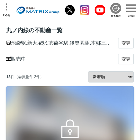
丸ノ内線の不動産一覧
池袋駅,新大塚駅,茗荷谷駅,後楽園駅,本郷三丁目駅,御茶ノ水駅,淡路町駅,大手町駅,東京駅,銀座駅,霞ケ関駅,国会議事堂前駅,永田町駅,四ツ谷駅,四谷三丁目駅,新宿御苑前駅,新宿三丁目駅,新宿駅,西新宿駅,中野坂上駅,新中野駅,東高円寺駅,新高円寺駅,南阿佐ケ谷駅,荻窪駅
変更
販売中
変更
13
件（会員物件 2件）