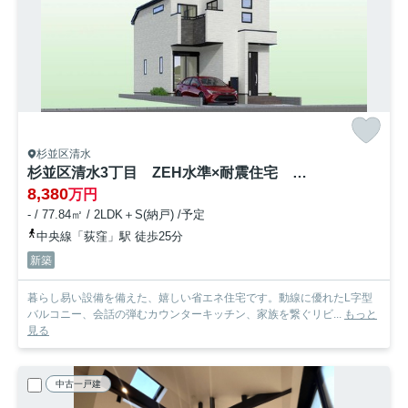
杉並区清水
杉並区清水3丁目 ZEH水準×耐震住宅 限定1棟
8,380
万円
- / 77.84㎡ / 2LDK＋S(納戸) /予定
中央線「荻窪」駅 徒歩25分
新築
暮らし易い設備を備えた、嬉しい省エネ住宅です。動線に優れたL字型
バルコニー、会話の弾むカウンターキッチン、家族を繋ぐリビ...
もっと
見る
中古一戸建