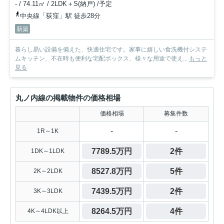
- / 74.11㎡ / 2LDK＋S(納戸) /予定
中央線「荻窪」駅 徒歩28分
新築
暮らし易い設備を備えた、快適住宅です。家事に嬉しい食洗機付システ
ムキッチン、不在時も便利な宅配ボックス、様々な用途で使え...
もっと
見る
丸ノ内線の掲載物件の価格相場
価格相場
募集件数
-
-
1R～1K
7789.5万円
2件
1DK～1LDK
8527.8万円
5件
2K～2LDK
7439.5万円
2件
3K～3LDK
8264.5万円
4件
4K～4LDK以上