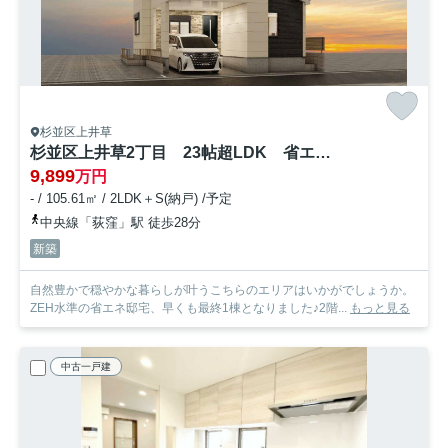
杉並区上井草
杉並区上井草2丁目 23帖超LDK 省エネZEH水準邸宅
9,899
万円
- / 105.61㎡ / 2LDK＋S(納戸) /予定
中央線「荻窪」駅 徒歩28分
新築
自然豊かで穏やかな暮らしが叶うこちらのエリアはいかがでしょうか。
ZEH水準の省エネ邸宅、早くも最終1棟となりました♪2階...
もっと見る
中古一戸建