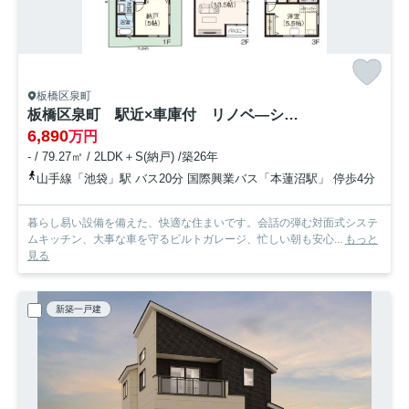
板橋区泉町
板橋区泉町 駅近×車庫付 リノベ―ション住宅
6,890
万円
- / 79.27㎡ / 2LDK＋S(納戸) /築26年
山手線「池袋」駅 バス20分 国際興業バス「本蓮沼駅」 停歩4分
暮らし易い設備を備えた、快適な住まいです。会話の弾む対面式システ
ムキッチン、大事な車を守るビルトガレージ、忙しい朝も安心...
もっと
見る
新築一戸建