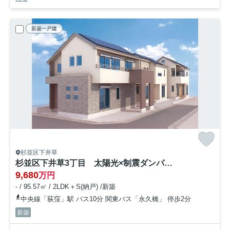
新築一戸建
杉並区下井草
杉並区下井草3丁目 太陽光×制震ダンパー 低炭素住宅 全3棟
9,680
万円
- / 95.57㎡ / 2LDK＋S(納戸) /新築
中央線「荻窪」駅 バス10分 関東バス「永久橋」 停歩2分
新築