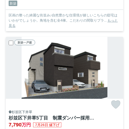
新築
区画の整った綺麗な街並み♪自然豊かな住環境が嬉しいこちらの邸宅は
いかがでしょうか。角地を含む全4棟。こだわりの間取りプラ...
もっと
見る
新築一戸建
杉並区下井草
杉並区下井草5丁目 制震ダンパー採用 駅近×省エネ住宅 全2棟
7,790
万円
7月26日 値下げ