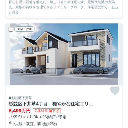
暮らし易い設備を備えた、嬉しい省エネ住宅です。電気代削減の太陽
光、家族の荷物を管理できるファミリークローク、帰宅後にすぐ...
もっ
と見る
新築一戸建
杉並区下井草
杉並区下井草4丁目 穏やかな住宅エリア 角地含む全4棟
8,499
万円
7月23日 値下げ
- / 95.51㎡ / 1LDK＋2S(納戸) /予定
中央線「荻窪」駅 徒歩26分