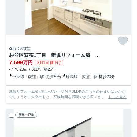
杉並区荻窪
杉並区荻窪1丁目 新規リフォーム済 屋上×ガレージ付戸建
7,599
万円
8月1日 値下げ
- / 70.23㎡ / 3LDK /築25年
中央線「荻窪」駅 徒歩20分
総武線「荻窪」駅 徒歩20分
新規リフォーム済♪屋上×ガレージ付き3LDKのこちらの住まいはいかが
でしょうか。大空のもと、家族時間を満喫できる広々とし...
もっと見る
新築一戸建