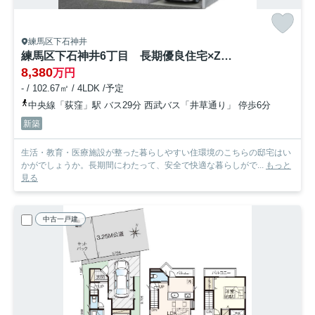
練馬区下石神井
練馬区下石神井6丁目 長期優良住宅×ZEH水準省エネ邸宅 限定1棟
8,380
万円
- / 102.67㎡ / 4LDK /予定
中央線「荻窪」駅 バス29分 西武バス「井草通り」 停歩6分
新築
生活・教育・医療施設が整った暮らしやすい住環境のこちらの邸宅はい
かがでしょうか。長期間にわたって、安全で快適な暮らしがで...
もっと
見る
中古一戸建