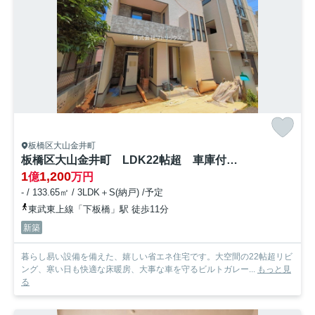
板橋区大山金井町
板橋区大山金井町 LDK22帖超 車庫付×省エネ住宅
1
1,200
億
万円
- / 133.65㎡ / 3LDK＋S(納戸) /予定
東武東上線「下板橋」駅 徒歩11分
新築
暮らし易い設備を備えた、嬉しい省エネ住宅です。大空間の22帖超リビ
ング、寒い日も快適な床暖房、大事な車を守るビルトガレー...
もっと見
る