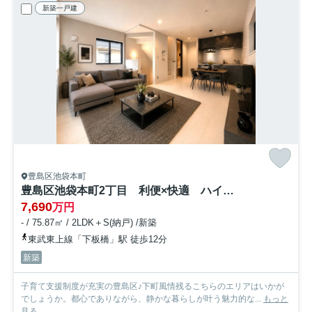
新築一戸建
豊島区池袋本町
豊島区池袋本町2丁目 利便×快適 ハイグレード新築戸建限定1棟
7,690
万円
- / 75.87㎡ / 2LDK＋S(納戸) /新築
東武東上線「下板橋」駅 徒歩12分
新築
子育て支援制度が充実の豊島区♪下町風情残るこちらのエリアはいかが
でしょうか。都心でありながら、静かな暮らしが叶う魅力的な...
もっと
見る