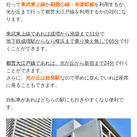
行って
東武東上線
か
副都心線・有楽町線
を利用するか、
光が丘まで行って都営大江戸線を利用するかの2択にな
ります。
東武東上線であれば成増から池袋まで11分
で
地下鉄成増駅からなら横浜まで乗り換え無しで65分
で行
くことができます。
都営大江戸線
であれば、光が丘から新宿まで24分
で行く
ことができます。
さらに、
光が丘は始発駅
なので早めに並んでいれば座席
に座ることもできます。
自転車があればどちらの駅にも行きやすくなり便利で
す。