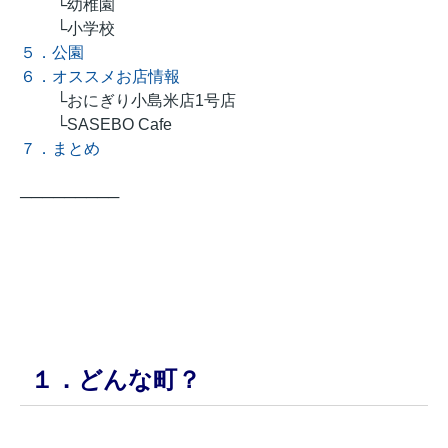
└幼稚園
└小学校
５．公園
６．オススメお店情報
└おにぎり小島米店1号店
└SASEBO Cafe
７．まとめ
───
───
───
１．どんな町？