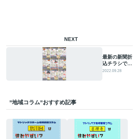
NEXT
最新の新聞折
込チラシで
す！②
2022.09.28
”地域コラム”おすすめ記事