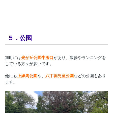
５．公園
旭町には
光が丘公園牛蒡口
があり、散歩やランニングを
している方々が多いです。
他にも
上練馬公園
や、
八丁堀児童公園
などの公園もあり
ます。