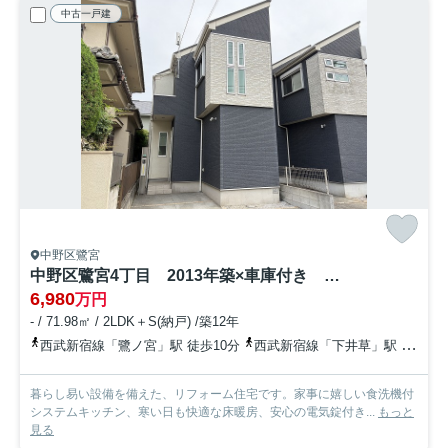
中古一戸建
中野区鷺宮
中野区鷺宮4丁目 2013年築×車庫付き 中古戸建
6,980
万円
- / 71.98㎡ / 2LDK＋S(納戸) /築12年
西武新宿線「鷺ノ宮」駅 徒歩10分
西武新宿線「下井草」駅 徒歩11分
暮らし易い設備を備えた、リフォーム住宅です。家事に嬉しい食洗機付
システムキッチン、寒い日も快適な床暖房、安心の電気錠付き...
もっと
見る