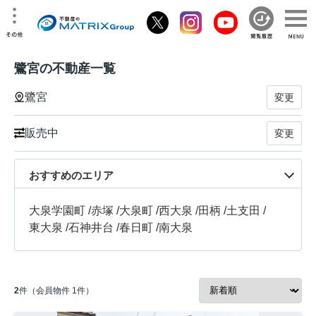
鷺宮の不動産一覧
鷺宮
変更
販売中
変更
おすすめのエリア
大泉学園町
/
赤塚
/
大泉町
/
西大泉
/
田柄
/
土支田
/
東大泉
/
石神井台
/
春日町
/
南大泉
2
件（会員物件 1件）