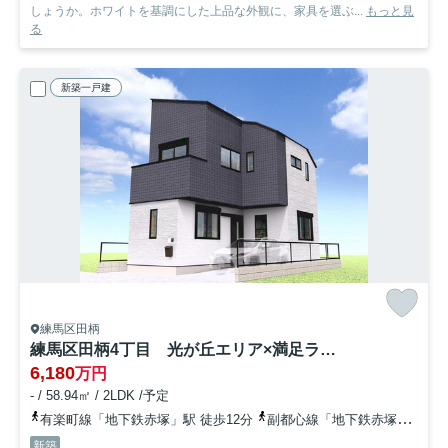
しょうか。ホワイトを基調にした上品な外観に、家具を選ぶ...
もっと見
る
新築一戸建
練馬区田柄
練馬区田柄4丁目 光が丘エリア×満足ライフ 限定1棟
6,180
万円
- / 58.94㎡ / 2LDK /予定
有楽町線「地下鉄赤塚」駅 徒歩12分
副都心線「地下鉄赤塚」駅 徒歩12分
新築