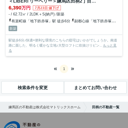
＜LIBERi リーベリー＞練馬区田柄2丁目Ⅴ期 生活快適エリア 限定1棟
6,390
万円
7月23日 値下げ
- / 62.72㎡ / 2LDK＋S(納戸) /新築
有楽町線「地下鉄赤塚」駅 徒歩6分
副都心線「地下鉄赤塚」駅 徒歩6分
新築
駅徒歩6分♪快適×便利な環境のこちらの邸宅はいかがでしょうか。南道
路に面した、明るく暖かな立地♪大型ロフトに吹抜けリビン...
もっと見
る
1
検索条件を変更
まとめてお問い合わせ
練馬区の不動産は株式会社マトリックスホーム
田柄の不動産一覧