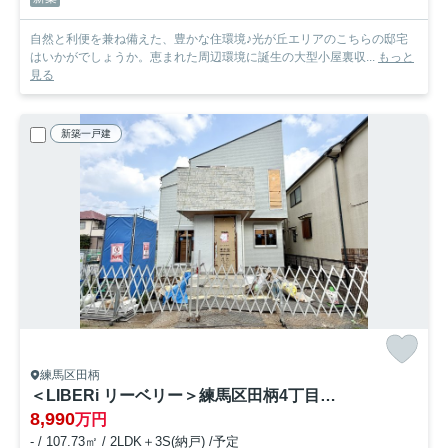
自然と利便を兼ね備えた、豊かな住環境♪光が丘エリアのこちらの邸宅
はいかがでしょうか。恵まれた周辺環境に誕生の大型小屋裏収...
もっと
見る
新築一戸建
練馬区田柄
＜LIBERi リーベリー＞練馬区田柄4丁目 土地32坪×建物32坪 大型邸宅
8,990
万円
- / 107.73㎡ / 2LDK＋3S(納戸) /予定