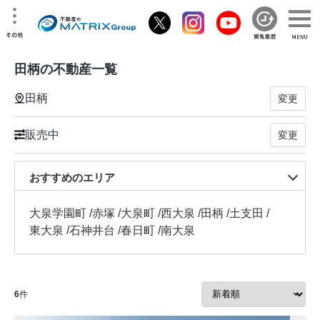
田柄の不動産一覧
田柄
変更
販売中
変更
おすすめのエリア
大泉学園町
/
赤塚
/
大泉町
/
西大泉
/
田柄
/
土支田
/
東大泉
/
石神井台
/
春日町
/
南大泉
6
件