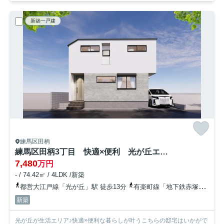
新築一戸建
練馬区田柄
練馬区田柄3丁目 快適×便利 光が丘エリア 限定1棟
7,480
万円
- / 74.42㎡ / 4LDK /新築
都営大江戸線「光が丘」駅 徒歩13分
有楽町線「地下鉄赤塚」駅 徒歩20分
新築
光が丘が生活エリア♪快適×便利な暮らしが叶うこちらの邸宅はいかがで