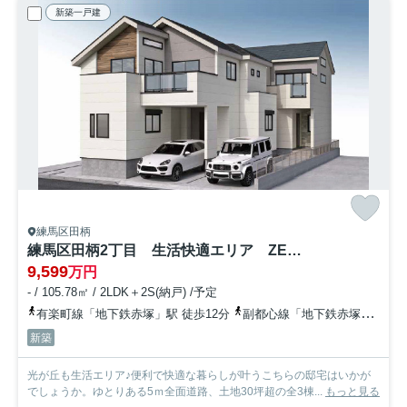
新築一戸建
練馬区田柄
練馬区田柄2丁目 生活快適エリア ZEH水準省エネ邸宅 全3棟
9,599
万円
- / 105.78㎡ / 2LDK＋2S(納戸) /予定
有楽町線「地下鉄赤塚」駅 徒歩12分
副都心線「地下鉄赤塚」駅 徒歩12分
新築
光が丘も生活エリア♪便利で快適な暮らしが叶うこちらの邸宅はいかが
でしょうか。ゆとりある5ｍ全面道路、土地30坪超の全3棟...
もっと見る