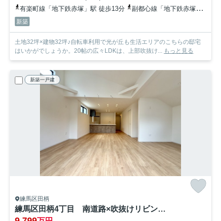
有楽町線「地下鉄赤塚」駅 徒歩13分
副都心線「地下鉄赤塚」駅 徒歩13分
新築
土地32坪×建物32坪♪自転車利用で光が丘も生活エリアのこちらの邸宅
はいかがでしょうか。20帖の広々LDKは、上部吹抜け...
もっと見る
新築一戸建
練馬区田柄
練馬区田柄4丁目 南道路×吹抜けリビング 角地含む全2棟
9,799
万円