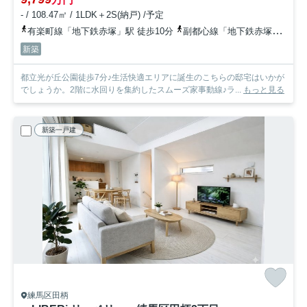
- / 108.47㎡ / 1LDK＋2S(納戸) /予定
有楽町線「地下鉄赤塚」駅 徒歩10分
副都心線「地下鉄赤塚」駅 徒歩10分
新築
都立光が丘公園徒歩7分♪生活快適エリアに誕生のこちらの邸宅はいかが
でしょうか。2階に水回りを集約したスムーズ家事動線♪ラ...
もっと見る
新築一戸建
練馬区田柄