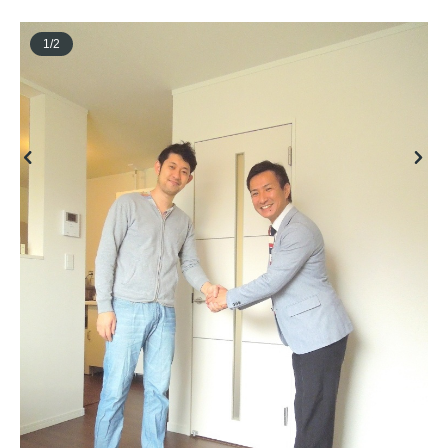
1
/
2