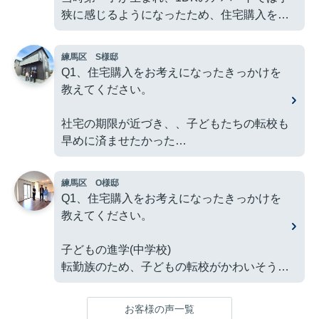
狭に感じるようになったため、住宅購入を検
討し始めました。
練馬区 S様邸
２．マトリックスグループとの出会いのきっ
Q1、住宅購入をお考えになったきっかけを
かけは何でしたか？
教えてください。
マトリックスグループさんが担当されていた
社宅の期限が近づき、、子どもたちの転校も
物件の中に気になる新築物件があり、問い合
早めに済ませたかった
わせをさせていただいたことがきっかけで
す。
Q2、マトリックスグループとの出会いのき
練馬区 O様邸
っかけは何でしたか？
Q1、住宅購入をお考えになったきっかけを
３．住宅購入までに不安だったことはありま
教えてください。
したか？
練馬区の物件を探し始めて
子どもの進学(中学校)
押し売りや冷静に判断する時間を与えられな
Q3、住宅購入までに不安だった事はありま
転勤族のため、子どもの転校がかわいそう
いような営業対応への不安がありました。実
したか？
際に、当時は他の不動産会社の対応に戸惑う
Q2、マトリックスグループとの出会いのき
場面もありました。
お客様の声一覧
夫婦間の優先順位の相違
っかけは何でしたか？