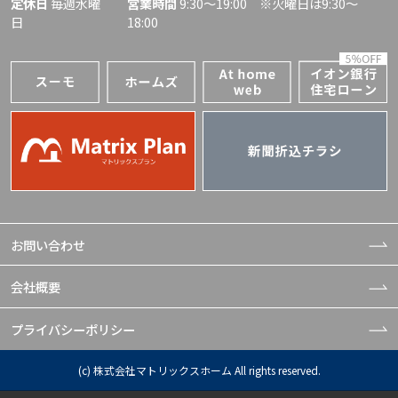
定休日
毎週水曜
営業時間
9:30〜19:00 ※火曜日は9:30～
か？
日
18:00
過去にいくつかの不動産会社とやり取りをし
最初からずっと親身に、優柔不断でワガママ
ましたが、営業の熱意が強いあまり、こちら
な夫婦に付き合ってくださいました。
の意図が十分に汲み取られないと感じること
ありがとうございました。
もあり、負担に感じる場面がありました。
その点で、信頼できる担当者がいらっしゃる
Q6、これから住宅探しをお考えの方へアド
会社を選ぶことは非常に重要だと感じていま
バイスなどをお願いいたします。
す。マトリックスグループさんのように、顧
客に寄り添った対応をしてくださる不動産会
・7割Go (思い切りw)
社を選ばれると、安心して住宅探しを進めら
・条件をMustとWantで整理するといいと思
れると思います。
います。
お問い合わせ
・ホームインスペクションはやりすぎるくら
いやるべし(外壁も)
会社概要
プライバシーポリシー
(c) 株式会社マトリックスホーム All rights reserved.