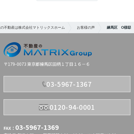
ローン返済の不安
４．購入の決め手を教えてください。
近所の販売会の通りがかり
Q4、購入の決め手を教えてください。
・希望していた条件（築10年以内の中古戸建
区の不動産は株式会社マトリックスホーム
お客様の声
練馬区 O様邸
Q3、住宅購入までに不安だった事はありま
／駅徒歩15分前後／3LDK以上／駐車スペー
立地、予算、間取り、陽当たりなど希望条件
したか？
スあり）をすべて満たしていたため
をクリアしていた。
・担当の野口さんが非常に誠実で親身に対応
初めてのことだらけで、全てが不安でした。
してくださり、安心して検討を進めることが
Q5、担当スタッフの対応はいかがでした
時にコストと資産価値の将来像がイメージで
できたため
か？
〒179-0073 東京都練馬区田柄１丁目１６－６
きなかった...
５．担当スタッフの対応はいかがでしたか？
こちらの希望に沿った物件を提案していただ
Q4、購入の決め手を教えてください。
03-5967-1367
けた
非常に誠実で親身にご対応いただき、物件に
ローンのことなども相談にのっていただけて
・優先順位をつけて絞った、マスト条件3つ
ついても良い点・懸念点を含めて率直にご説
助かりました。
にはまったこと
明いただけたため、信頼してお任せすること
0120-94-0001
・南東角地
ができました。
Q6、これから住宅探しをお考えの方へアド
・No.1棟におけるイザコザ(笑)
バイスなどをお願いいたします。
６．これから住宅探しをお考えの方へアドバ
03-5967-1369
FAX：
Q5、担当スタッフの対応はいかがでした
イスなどをお願いします。