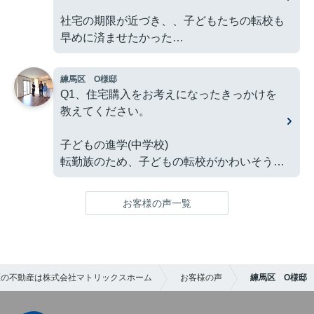
マトリックスグループさんが担当されていた
社宅の期限が近づき、、子どもたちの転校も
物件の中に気になる新築物件があり、問い合
早めに済ませたかった
わせをさせていただいたことがきっかけで
す。
Q2、マトリックスグループとの出会いのき
練馬区 O様邸
っかけは何でしたか？
Q1、住宅購入をお考えになったきっかけを
３．住宅購入までに不安だったことはありま
教えてください。
したか？
練馬区の物件を探し始めて
子どもの進学(中学校)
押し売りや冷静に判断する時間を与えられな
Q3、住宅購入までに不安だった事はありま
転勤族のため、子どもの転校がかわいそう
いような営業対応への不安がありました。実
したか？
際に、当時は他の不動産会社の対応に戸惑う
Q2、マトリックスグループとの出会いのき
場面もありました。
お客様の声一覧
夫婦間の優先順位の相違
っかけは何でしたか？
ローン返済の不安
４．購入の決め手を教えてください。
近所の販売会の通りがかり
Q4、購入の決め手を教えてください。
・希望していた条件（築10年以内の中古戸建
区の不動産は株式会社マトリックスホーム
お客様の声
練馬区 O様邸
Q3、住宅購入までに不安だった事はありま
／駅徒歩15分前後／3LDK以上／駐車スペー
立地、予算、間取り、陽当たりなど希望条件
したか？
スあり）をすべて満たしていたため
をクリアしていた。