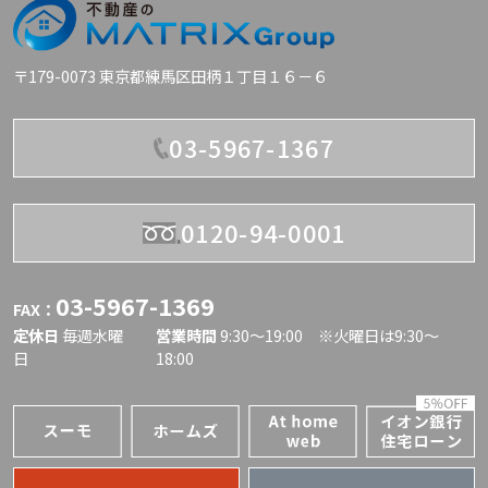
・担当の野口さんが非常に誠実で親身に対応
初めてのことだらけで、全てが不安でした。
してくださり、安心して検討を進めることが
Q5、担当スタッフの対応はいかがでした
時にコストと資産価値の将来像がイメージで
できたため
か？
〒179-0073 東京都練馬区田柄１丁目１６－６
きなかった...
５．担当スタッフの対応はいかがでしたか？
こちらの希望に沿った物件を提案していただ
Q4、購入の決め手を教えてください。
03-5967-1367
けた
非常に誠実で親身にご対応いただき、物件に
ローンのことなども相談にのっていただけて
・優先順位をつけて絞った、マスト条件3つ
ついても良い点・懸念点を含めて率直にご説
助かりました。
にはまったこと
明いただけたため、信頼してお任せすること
0120-94-0001
・南東角地
ができました。
Q6、これから住宅探しをお考えの方へアド
・No.1棟におけるイザコザ(笑)
バイスなどをお願いいたします。
６．これから住宅探しをお考えの方へアドバ
03-5967-1369
FAX：
Q5、担当スタッフの対応はいかがでした
イスなどをお願いします。
定休日
毎週水曜
営業時間
9:30〜19:00 ※火曜日は9:30～
か？
日
18:00
過去にいくつかの不動産会社とやり取りをし
最初からずっと親身に、優柔不断でワガママ
ましたが、営業の熱意が強いあまり、こちら
な夫婦に付き合ってくださいました。
の意図が十分に汲み取られないと感じること
ありがとうございました。
もあり、負担に感じる場面がありました。
その点で、信頼できる担当者がいらっしゃる