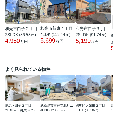
和光市新倉４丁目
和光市白子２丁目
和光市白子３丁目
4LDK (113.44㎡)
2SLDK (86.53㎡)
2SLDK (91.74㎡)
5,699
4,980
5,190
万円
万円
万円
よく見られている物件
練馬区田柄２丁目
武蔵野市吉祥寺北町１丁目
練馬区大泉町２丁目
2LDK＋S(納戸) (62.72㎡)
4LDK (128.78㎡)
3LDK (80.30㎡)
4