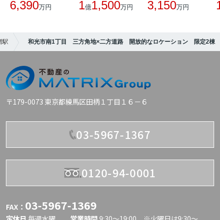
6,390
1
1,500
3,150
万円
億
万円
万円
増駅
和光市南1丁目 三方角地×二方道路 開放的なロケーション 限定2棟
〒179-0073 東京都練馬区田柄１丁目１６－６
03-5967-1367
0120-94-0001
03-5967-1369
FAX：
定休日
毎週水曜
営業時間
9:30〜19:00 ※火曜日は9:30～