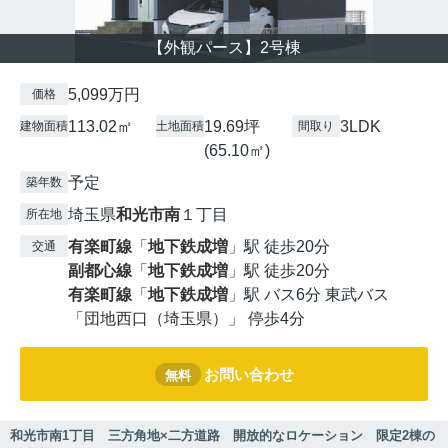
【外観パース】2号棟
5,099万円
価格
113.02㎡
19.69坪
3LDK
建物面積
土地面積
間取り
(65.10㎡)
予定
築年数
埼玉県
和光市
南
１丁目
所在地
有楽町線
「
地下鉄成増
」駅 徒歩20分
交通
副都心線
「
地下鉄成増
」駅 徒歩20分
有楽町線
「
地下鉄成増
」駅 バス6分 東武バス
「団地西口（埼玉県）」 停歩4分
お問い合わせ
無料
和光市南1丁目 三方角地×二方道路 開放的なロケーション 限定2棟の