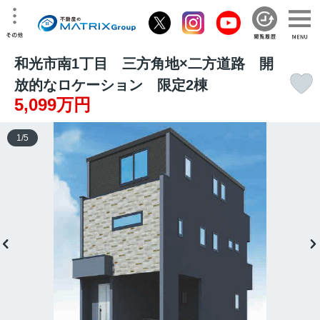
和光市南1丁目 三方角地×二方道路 開
放的なロケーション 限定2棟
5,099万円
1
/
5