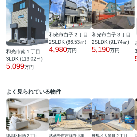
和光市白子２丁目
和光市白子３丁目
2SLDK (86.53㎡)
2SLDK (91.74㎡)
4,980
5,190
万円
万円
和光市南１丁目
3LDK (113.02㎡)
5,099
万円
よく見られている物件
練馬区田柄２丁目
武蔵野市吉祥寺北町１丁目
練馬区大泉町２丁目