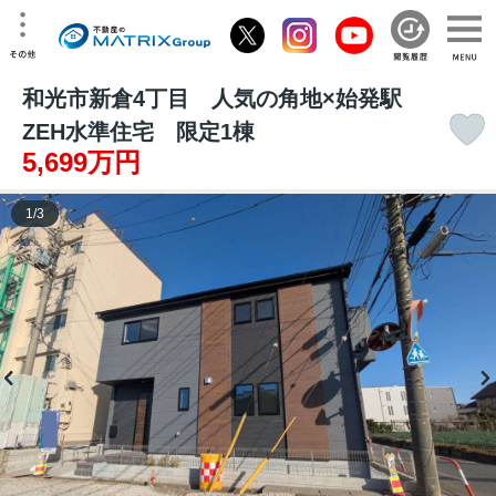
和光市新倉4丁目 人気の角地×始発駅
ZEH水準住宅 限定1棟
5,699万円
1
/
3