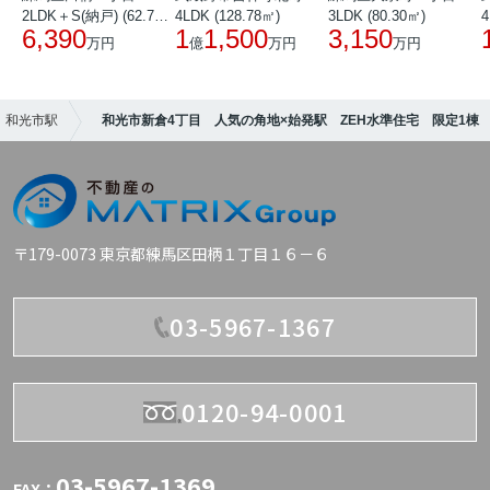
2LDK＋S(納戸) (62.72㎡)
4LDK (128.78㎡)
3LDK (80.30㎡)
4
6,390
1
1,500
3,150
万円
億
万円
万円
和光市駅
和光市新倉4丁目 人気の角地×始発駅 ZEH水準住宅 限定1棟
〒179-0073 東京都練馬区田柄１丁目１６－６
03-5967-1367
0120-94-0001
03-5967-1369
FAX：