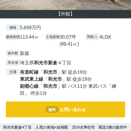
【外観】
5,699万円
価格
113.44㎡
30.07坪
4LDK
建物面積
土地面積
間取り
(99.41㎡)
新築
築年数
埼玉県
和光市
新倉
４丁目
所在地
有楽町線
「
和光市
」駅 徒歩19分
交通
東武東上線
「
和光市
」駅 徒歩19分
副都心線
「
和光市
」駅 バス11分 東武バス「練
田」 停歩1分
お問い合わせ
無料
和光市新倉4丁目 人気の角地×始発駅 ZEH水準住宅 限定1棟の販売中