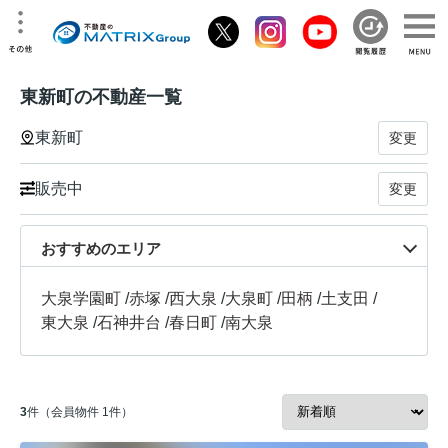
東新町の不動産一覧
東新町
変更
販売中
変更
おすすめのエリア
大泉学園町
/
赤塚
/
西大泉
/
大泉町
/
田柄
/
土支田
/
東大泉
/
石神井台
/
春日町
/
南大泉
3
件（会員物件 1件）