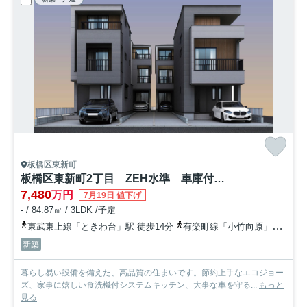
板橋区東新町
板橋区東新町2丁目 ZEH水準 車庫付住宅
7,480
万円
7月19日 値下げ
- / 84.87㎡ / 3LDK /予定
東武東上線「ときわ台」駅 徒歩14分
有楽町線「小竹向原」駅 徒歩18分
新築
暮らし易い設備を備えた、高品質の住まいです。節約上手なエコジョー
ズ、家事に嬉しい食洗機付システムキッチン、大事な車を守る...
もっと
見る