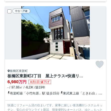
中古一戸建
板橋区東新町
板橋区東新町2丁目 屋上テラス×快適リフォーム住宅
6,980
万円
8月1日 値下げ
- / 97.88㎡ / 4LDK /築19年
有楽町線「小竹向原」駅 徒歩15分
東武東上線「ときわ台」駅 徒歩19分
快適にリフォーム済の住まいです。家事に嬉しい食洗機付システムキッ
チン、安心のダウンライト新設、簡単便利なオートバス、ゆと...
もっと