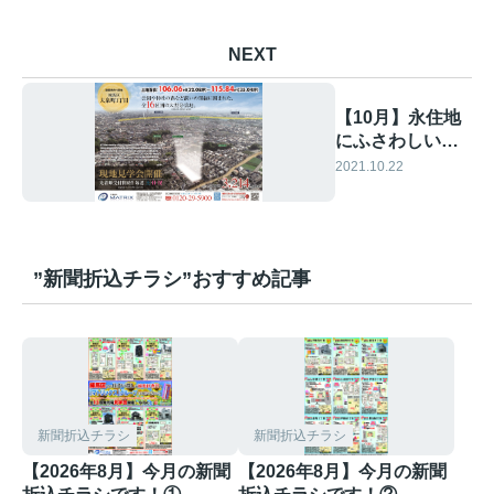
NEXT
【10月】永住地
にふさわしい大
泉町の大型分譲
2021.10.22
地特集①
”新聞折込チラシ”おすすめ記事
新聞折込チラシ
新聞折込チラシ
【2026年8月】今月の新聞
【2026年8月】今月の新聞