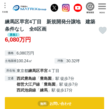
練馬区早宮4丁目 新規開発分譲地 建築
条件なし 全8区画
募集1
6,080万円
6,080万円
価格
100.24㎡
30.32坪
土地面積
坪数
東京都
練馬区
早宮
４丁目
所在地
西武豊島線
「
豊島園
」駅 徒歩7分
交通
都営大江戸線
「
豊島園
」駅 徒歩7分
西武池袋線
「
練馬
」駅 徒歩17分
お問い合わせ
無料