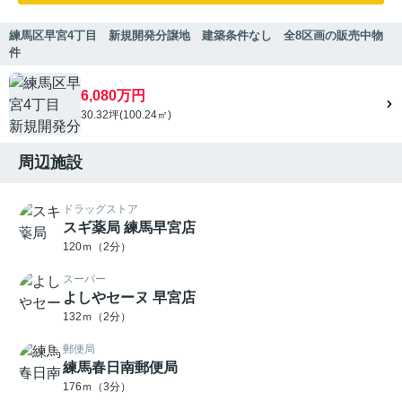
練馬区早宮4丁目 新規開発分譲地 建築条件なし 全8区画の販売中物
件
6,080万円
30.32坪(100.24㎡)
周辺施設
ドラッグストア
スギ薬局 練馬早宮店
120ｍ（2分）
スーパー
よしやセーヌ 早宮店
132ｍ（2分）
郵便局
練馬春日南郵便局
176ｍ（3分）