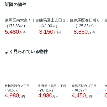
近隣の物件
練馬区南大泉４丁目
練馬区土支田２丁目
練馬区春日町６丁
- (173.83㎡)
- (41.00㎡)
- (125.83㎡)
5,480
3,150
8,850
万円
万円
万円
よく見られている物件
板橋区西台２丁目
中野区上高田２丁目
練馬区桜台３丁目
- (90.53㎡)
- (38.11㎡)
- (46.32㎡)
-
4,980
4,980
4,450
万円
万円
万円