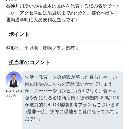
石神井川沿いの桜並木は区内を代表する桜の名所です♪
また、アクセス面は池袋駅まで約7分と、都心へ出やく
通勤通学時に大変便利な立地です♪
ポイント
整形地
平坦地
建物プラン例有り
担当者のコメント
生活・教育・医療施設が整った暮らしやすい
周辺環境のこちらの売地はいかがでしょう
か。スーパーやコンビニだけでなく、食卓も
NOTOYAM
A 能登山
賑やかになる名物商店街も徒歩圏内♪22帖LDK
が魅力的な4LDK建物参考プランもございます
♪是非一度、実際に現地をご覧になってみてく
ださい。