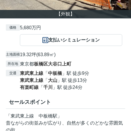
【外観】
5,680万円
価格
支払いシミュレーション
19.32坪(63.89㎡)
土地面積
東京都
板橋区
大谷口上町
所在地
東武東上線
「
中板橋
」駅 徒歩9分
交通
東武東上線
「
大山
」駅 徒歩13分
有楽町線
「
千川
」駅 徒歩24分
セールスポイント
「東武東上線 中板橋駅」
昔ながらの街並みが広がり、自然が多くのどかな雰囲気
の街。