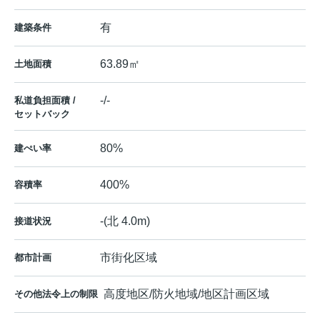
有
建築条件
63.89㎡
土地面積
-/-
私道負担面積 /
セットバック
80%
建ぺい率
400%
容積率
-(北 4.0m)
接道状況
市街化区域
都市計画
高度地区/防火地域/地区計画区域
その他法令上の制限