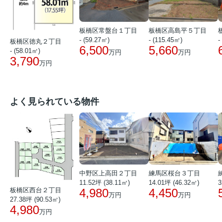
板橋区常盤台１丁目
板橋区高島平５丁目
- (59.27㎡)
- (115.45㎡)
-
板橋区徳丸２丁目
6,500
5,660
- (58.01㎡)
万円
万円
3,790
万円
よく見られている物件
中野区上高田２丁目
練馬区桜台３丁目
11.52坪 (38.11㎡)
14.01坪 (46.32㎡)
3
板橋区西台２丁目
4,980
4,450
万円
万円
27.38坪 (90.53㎡)
4,980
万円