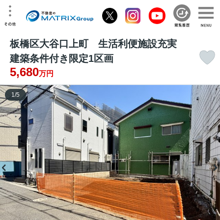
板橋区大谷口上町 生活利便施設充実
建築条件付き限定1区画
5,680
万円
1
/
5