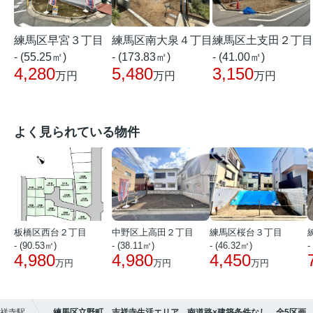
練馬区早宮３丁目
練馬区南大泉４丁目
練馬区土支田２丁目
- (55.25㎡)
- (173.83㎡)
- (41.00㎡)
4,280
5,480
3,150
万円
万円
万円
よく見られている物件
板橋区西台２丁目
中野区上高田２丁目
練馬区桜台３丁目
- (90.53㎡)
- (38.11㎡)
- (46.32㎡)
-
4,980
4,980
4,450
万円
万円
万円
祥寺駅
練馬区立野町 吉祥寺生活エリア 南道路×建築条件なし 全5区画