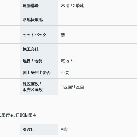
木造 / 2階建
建物構造
-
路地状敷地
無
セットバック
-
施工会社
宅地 / -
地目 / 地勢
不要
国土法届出要否
総区画数 /
1区画/1区画
販売区画数
低限度有/日影制限有
相談
引渡し