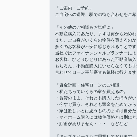
「ご案内・ご予約」
ご自宅への送迎、駅での待ち合わせをご希
「その他のご相談もお気軽に」
不動産購入にあたり、まずは何から始めれ
また、ご自身がいくらの物件を買えるのか
多くのお客様が不安に感じられることです
当社ではファイナンシャルプランナーによ
お客様、ひとりひとりにあった不動産購入
もちろん、不動産購入にいたらなくても手
合わせてローン事前審査も気軽に行えます
「資金計画・住宅ローンのご相談」
・私たちっていくらの家が買えるの。
・賃貸のまま、それとも購入したほうがい
・今すぐ買う、それとも頭金をためてから
・家は欲しいとは思うもののまずは自分た
・マイホーム購入には物件価格とは別にど
・貯蓄がありません・・・ などなど
「キッズスペースもご用意しております」