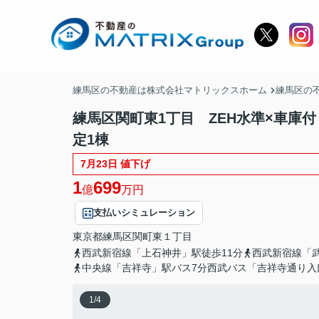
練馬区の不動産は株式会社マトリックスホーム
練馬区の
練馬区関町東1丁目 ZEH水準×車庫
定1棟
7月23日 値下げ
1
699
億
万円
支払いシミュレーション
東京都
練馬区
関町東
１丁目
西武新宿線「上石神井」駅徒歩11分
西武新宿線「武
中央線「吉祥寺」駅バス7分西武バス「吉祥寺通り入
1
/
4