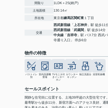
1LDK＋2S(納戸)
間取り
130.14㎡
土地面積
東京都
練馬区
関町東
１丁目
所在地
西武新宿線
「
上石神井
」駅 徒歩11
西武新宿線
「
武蔵関
」駅 徒歩14分
交通
中央線
「
吉祥寺
」駅 バス7分 西武
寺通り入口」 停歩6分
物件の特徴
バストイレ
室内洗濯機
TVモニタ付
カウンター
独立洗面台
浴室乾燥機
別
置場
きインター
キッチン
ホン
セールスポイント
閑静な住宅街に位置する、土地39坪超の大型住宅です
最寄駅から徒歩11分、新宿方面へのアクセス良好、通
落ち着きのある、治安の良い暮らし易いエリアです。