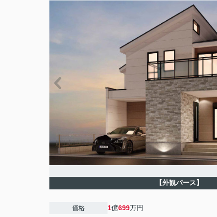
【外観パース】
1
億
699
万円
価格