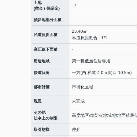
土地
- / -
(敷金 / 保証金)
-
傾斜地部分面積
23.40㎡
私道負担面積
私道負担割合 : 1/1
-
高圧線下面積
第一種低層住居専用
用途地域
一方(西 私道 4.0m 間口 10.9m)
接道状況
市街化区域
都市計画
未完成
現況
その他
高度地区/準防火地域/敷地面積最
法令上の制限
仲介
取引態様