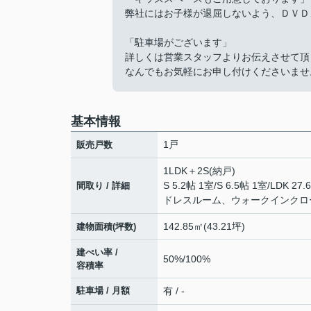
弊社にはお子様が退屈しないよう、ＤＶＤ
「駐車場がございます」
詳しくは営業スタッフよりお伝えさせて頂
なんでもお気軽にお申し付けくださいませ
基本情報
1戸
販売戸数
1LDK＋2S(納戸)
S 5.2帖 1室
/
S 6.5帖 1室
/
LDK 27.
間取り / 詳細
ドレスルーム、ウォークインクロ
142.85㎡(43.21坪)
建物面積(坪数)
建ぺい率 /
50%/100%
容積率
駐車場 / 月額
有 / -