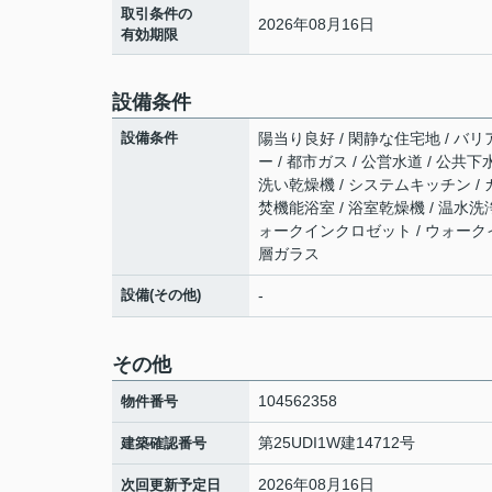
取引条件の
2026年08月16日
有効期限
設備条件
設備条件
陽当り良好 / 閑静な住宅地 / バリ
ー / 都市ガス / 公営水道 / 公共
洗い乾燥機 / システムキッチン / 
焚機能浴室 / 浴室乾燥機 / 温水洗浄
ォークインクロゼット / ウォークイ
層ガラス
設備(その他)
-
その他
104562358
物件番号
第25UDI1W建14712号
建築確認番号
2026年08月16日
次回更新予定日