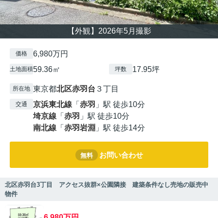
【外観】2026年5月撮影
6,980万円
価格
59.36㎡
17.95坪
土地面積
坪数
東京都
北区
赤羽台
３丁目
所在地
京浜東北線
「
赤羽
」駅 徒歩10分
交通
埼京線
「
赤羽
」駅 徒歩10分
南北線
「
赤羽岩淵
」駅 徒歩14分
お問い合わせ
無料
北区赤羽台3丁目 アクセス抜群×公園隣接 建築条件なし売地の販売中
物件
6,980万円