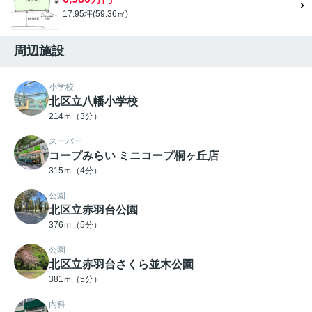
17.95坪(59.36㎡)
周辺施設
小学校
北区立八幡小学校
214ｍ（3分）
スーパー
コープみらい ミニコープ桐ヶ丘店
315ｍ（4分）
公園
北区立赤羽台公園
376ｍ（5分）
公園
北区立赤羽台さくら並木公園
381ｍ（5分）
内科