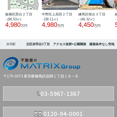
板橋区西台２丁目
中野区上高田２丁目
練馬区桜台３丁目
- (90.53㎡)
- (38.11㎡)
- (46.32㎡)
-
4,980
4,980
4,450
万円
万円
万円
赤羽駅
北区赤羽台3丁目 アクセス抜群×公園隣接 建築条件なし売地
〒179-0073 東京都練馬区田柄１丁目１６－６
03-5967-1367
0120-94-0001