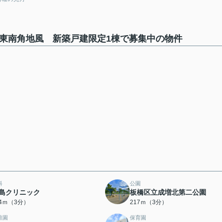
目 東南角地風 新築戸建限定1棟で募集中の物件
科
公園
島クリニック
板橋区立成増北第二公園
64ｍ（3分）
217ｍ（3分）
稚園
保育園