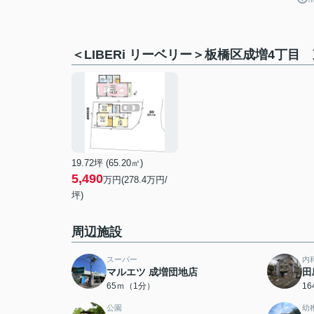
＜LIBERi リーベリー＞板橋区成増4丁
19.72坪 (65.20㎡)
5,490
万円(278.4万円/
坪)
周辺施設
スーパー
内
マルエツ 成増団地店
田
65ｍ（1分）
1
公園
幼