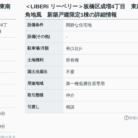
 東南
＜LIBERi リーベリー＞板橋区成増4丁目 東
角地風 新築戸建限定1棟の詳細情報
増4丁
設備条件
閑静な住宅地
棟
設備(その他)
-
駐車場/月額
有(1台)/-
土地権利
所有権
国土法届出
不要
用途地域
第一種低層住居専用
取引態様
仲介
引渡し
相談
6分
情報
9分
情報の見方