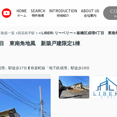
C
HOME
SEARCH
INTRODUCTION
ABOUT US
ホーム
物件検索
地域紹介
会社案内
お
＜LIBERi リーベリー＞板橋区成増4丁目 東
不動産一覧
西高島平駅
4丁目 東南角地風 新築戸建限定1棟
増」駅徒歩17分
有楽町線「地下鉄成増」駅徒歩19分