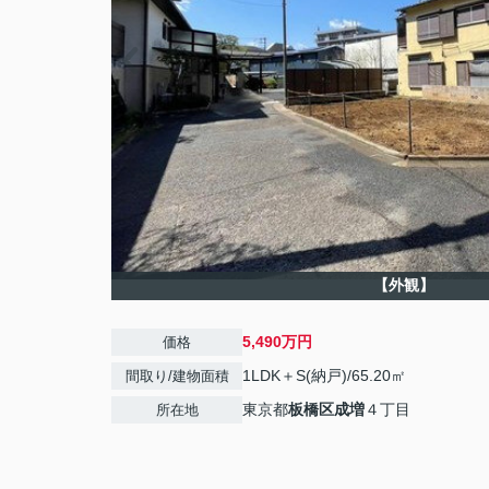
【外観】
5,490万円
価格
1LDK＋S(納戸)/65.20㎡
間取り/建物面積
東京都
板橋区
成増
４丁目
所在地