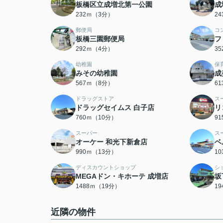
板橋区立成増北第一公園
成
232ｍ（3分）
2
郵便局
コ
板橋三園郵便局
フ
292ｍ（4分）
3
幼稚園
保
みその幼稚園
成
567ｍ（8分）
6
ドラッグストア
ス
ドラッグセイムス 白子店
リ
760ｍ（10分）
9
スーパー
ス
オーケー 和光下新倉店
ベ
990ｍ（13分）
1
ディスカウントショップ
シ
MEGAドン・キホーテ 成増店
坂
1488ｍ（19分）
1
近隣の物件