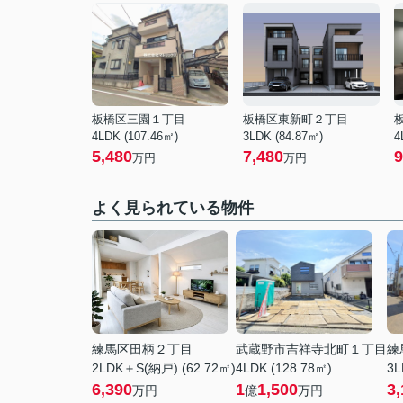
板橋区三園１丁目
板橋区東新町２丁目
4LDK (107.46㎡)
3LDK (84.87㎡)
4
5,480
7,480
9
万円
万円
よく見られている物件
練馬区田柄２丁目
武蔵野市吉祥寺北町１丁目
練
2LDK＋S(納戸) (62.72㎡)
4LDK (128.78㎡)
3L
6,390
1
1,500
3,
万円
億
万円