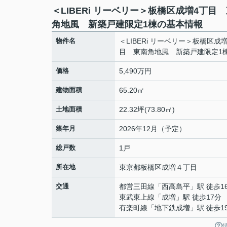
＜LIBERi リーベリー＞板橋区成増4丁目
角地風 新築戸建限定1棟の基本情報
物件名
＜LIBERi リーベリー＞板橋区成
目 東南角地風 新築戸建限定1
価格
5,490万円
建物面積
65.20㎡
土地面積
22.32坪(73.80㎡)
築年月
2026年12月（予定）
総戸数
1戸
所在地
東京都
板橋区
成増
４丁目
交通
都営三田線
「
西高島平
」駅 徒歩1
東武東上線
「
成増
」駅 徒歩17分
有楽町線
「
地下鉄成増
」駅 徒歩1