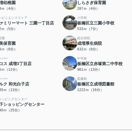
増幼稚園
しらさぎ保育園
43ｍ（4分）
287ｍ（4分）
ンビニエンスストア
小学校
ァミリーマート 三園一丁目店
板橋区立三園小学校
52ｍ（5分）
533ｍ（7分）
育園
総合病院
美保育園
成増厚生病院
13ｍ（8分）
632ｍ（8分）
ーパー
中学校
コス 成増3丁目店
板橋区立赤塚第二中学校
15ｍ（12分）
961ｍ（13分）
ーパー
図書館
ルク 和光白子店
板橋区立成増図書館
035ｍ（13分）
1222ｍ（16分）
ョッピングセンター
下ショッピングセンター
940ｍ（25分）