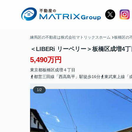
練馬区の不動産は株式会社マトリックスホーム
板橋区の
＜LIBERi リーベリー＞板橋区成増
5,490万円
東京都
板橋区
成増
４丁目
都営三田線「西高島平」駅徒歩16分
東武東上線「成
1
/
2