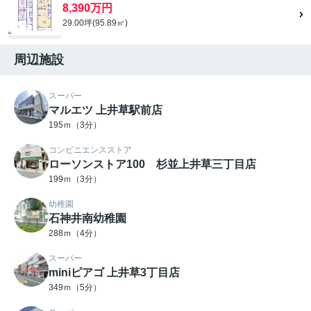
8,390万円
29.00坪(95.89㎡)
周辺施設
スーパー
マルエツ 上井草駅前店
195ｍ（3分）
コンビニエンスストア
ローソンストア100 杉並上井草三丁目店
199ｍ（3分）
幼稚園
石神井南幼稚園
288ｍ（4分）
スーパー
miniピアゴ 上井草3丁目店
349ｍ（5分）