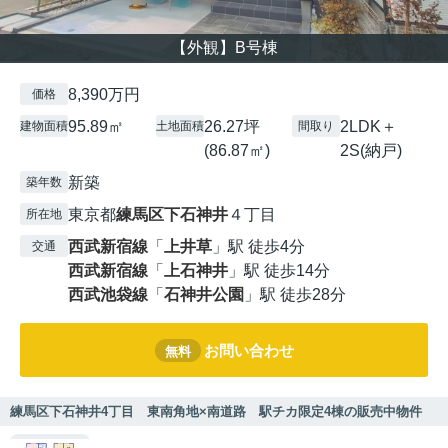
【外観】B号棟
8,390万円
価格
95.89㎡
26.27坪
2LDK＋
建物面積
土地面積
間取り
(86.87㎡)
2S(納戸)
新築
築年数
東京都
練馬区
下石神井
４丁目
所在地
西武新宿線
「
上井草
」駅 徒歩4分
交通
西武新宿線
「
上石神井
」駅 徒歩14分
西武池袋線
「
石神井公園
」駅 徒歩28分
お問い合わせ
無料
練馬区下石神井4丁目 東南角地×南道路 駅チカ限定4棟の販売中物件