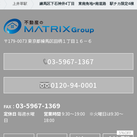
覧
上井草駅
練馬区下石神井4丁目 東南角地×南道路 駅チカ限定4棟
〒179-0073 東京都練馬区田柄１丁目１６－６
03-5967-1367
0120-94-0001
03-5967-1369
FAX：
定休日
毎週水曜
営業時間
9:30〜19:00 ※火曜日は9:30～
日
18:00