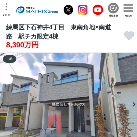
練馬区下石神井4丁目 東南角地×南道
路 駅チカ限定4棟
8,390万円
1
/
8