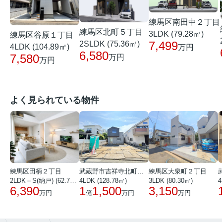
練馬区南田中２丁目
練馬区北町５丁目
3LDK (79.28㎡)
練馬区谷原１丁目
7,499
2SLDK (75.36㎡)
4LDK (104.89㎡)
万円
6,580
7,580
万円
万円
よく見られている物件
練馬区田柄２丁目
武蔵野市吉祥寺北町１丁目
練馬区大泉町２丁目
2LDK＋S(納戸) (62.72㎡)
4LDK (128.78㎡)
3LDK (80.30㎡)
4
6,390
1
1,500
3,150
万円
億
万円
万円