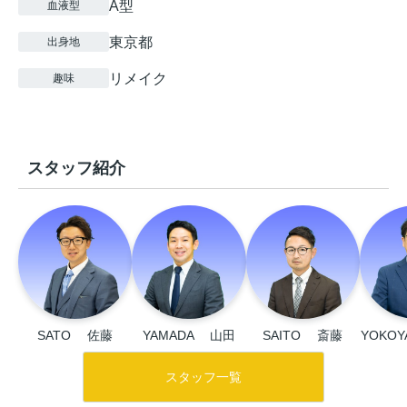
A型
血液型
東京都
出身地
リメイク
趣味
スタッフ紹介
SATO 　佐藤
YAMADA 　山田
SAITO 　斎藤
YOKO
スタッフ一覧