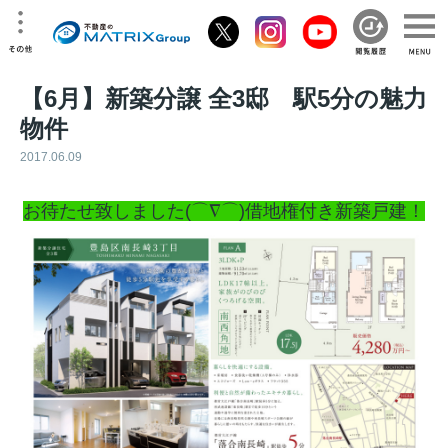
【6月】新築分譲 全3邸 駅5分の魅力
物件
2017.06.09
お待たせ致しました(⌒∇⌒
)借地権付き新築戸建！