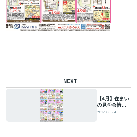
NEXT
【4月】住まい
の見学会情報
です！②
2024.03.29