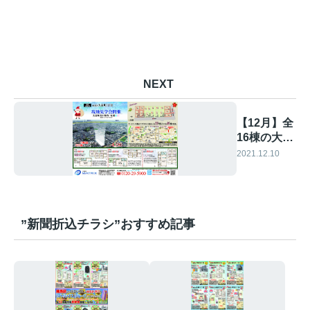
NEXT
【12月】全
16棟の大型
分譲特集②
2021.12.10
”新聞折込チラシ”おすすめ記事