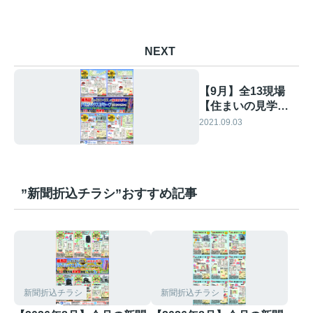
NEXT
【9月】全13現場
【住まいの見学
会】情報です！①
2021.09.03
”新聞折込チラシ”おすすめ記事
新聞折込チラシ
新聞折込チラシ