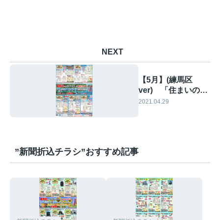
NEXT
【5月】(練馬区
ver) 「住まいの見
学会」情報です！①
2021.04.29
”新聞折込チラシ”おすすめ記事