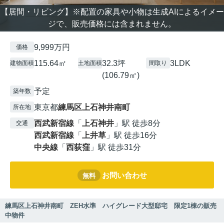
【居間・リビング】※配置の家具や小物は生成AIによるイメー
ジで、販売価格には含まれません。
9,999万円
価格
115.64㎡
32.3坪
3LDK
建物面積
土地面積
間取り
(106.79㎡)
予定
築年数
東京都
練馬区
上石神井南町
所在地
西武新宿線
「
上石神井
」駅 徒歩8分
交通
西武新宿線
「
上井草
」駅 徒歩16分
中央線
「
西荻窪
」駅 徒歩31分
お問い合わせ
無料
練馬区上石神井南町 ZEH水準 ハイグレード大型邸宅 限定1棟の販売
中物件