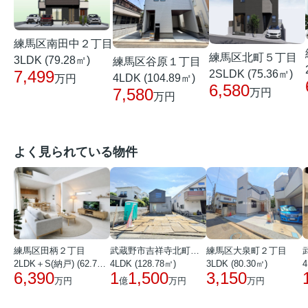
練馬区南田中２丁目
練馬区北町５丁目
3LDK (79.28㎡)
練馬区谷原１丁目
7,499
2SLDK (75.36㎡)
4LDK (104.89㎡)
万円
6,580
7,580
万円
万円
よく見られている物件
練馬区田柄２丁目
武蔵野市吉祥寺北町１丁目
練馬区大泉町２丁目
2LDK＋S(納戸) (62.72㎡)
4LDK (128.78㎡)
3LDK (80.30㎡)
4
6,390
1
1,500
3,150
万円
億
万円
万円