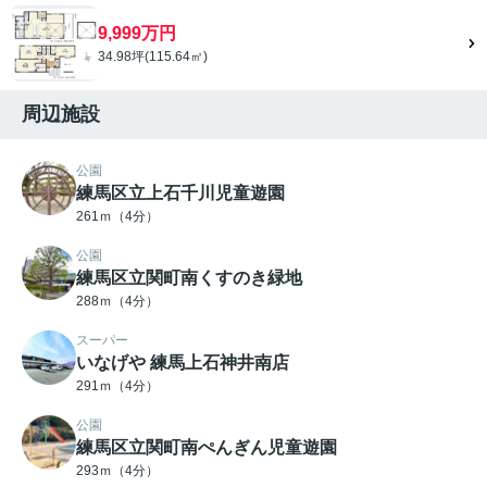
9,999万円
34.98坪(115.64㎡)
周辺施設
公園
練馬区立上石千川児童遊園
261ｍ（4分）
公園
練馬区立関町南くすのき緑地
288ｍ（4分）
スーパー
いなげや 練馬上石神井南店
291ｍ（4分）
公園
練馬区立関町南ぺんぎん児童遊園
293ｍ（4分）