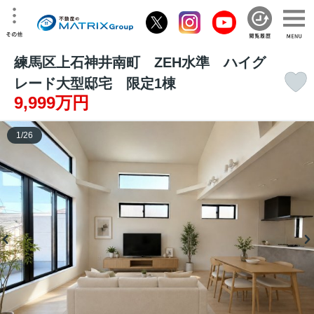
練馬区上石神井南町 ZEH水準 ハイグ
レード大型邸宅 限定1棟
9,999万円
1
/
26