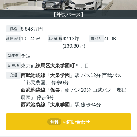
【外観パース】
6,648万円
価格
101.42㎡
42.13坪
4LDK
建物面積
土地面積
間取り
(139.30㎡)
予定
築年数
東京都
練馬区
大泉学園町
６丁目
所在地
西武池袋線
「
大泉学園
」駅 バス12分 西武バス
交通
「都民農園」 停歩9分
西武池袋線
「
保谷
」駅 バス20分 西武バス「都民
農園」 停歩9分
西武池袋線
「
大泉学園
」駅 徒歩34分
お問い合わせ
無料