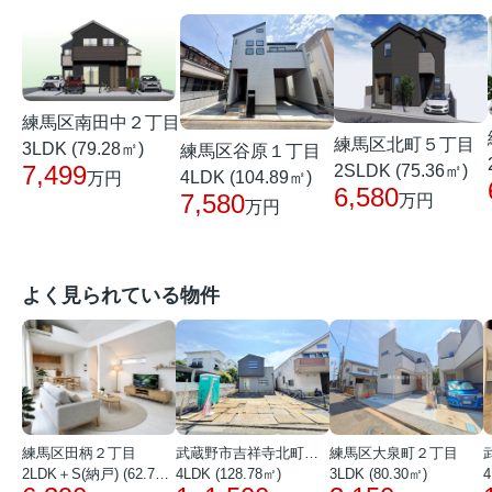
練馬区南田中２丁目
練馬区北町５丁目
3LDK (79.28㎡)
練馬区谷原１丁目
7,499
2SLDK (75.36㎡)
4LDK (104.89㎡)
万円
6,580
7,580
万円
万円
よく見られている物件
練馬区田柄２丁目
武蔵野市吉祥寺北町１丁目
練馬区大泉町２丁目
2LDK＋S(納戸) (62.72㎡)
4LDK (128.78㎡)
3LDK (80.30㎡)
4