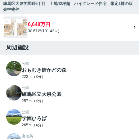
練馬区大泉学園町6丁目 土地42坪超 ハイグレード住宅 限定1棟の販
売中物件
6,648万円
30.67坪(101.42㎡)
周辺施設
公園
おもむき街かどの森
222ｍ（3分）
公園
練馬区立大泉公園
257ｍ（4分）
公園
学園ひろば
265ｍ（4分）
郵便局