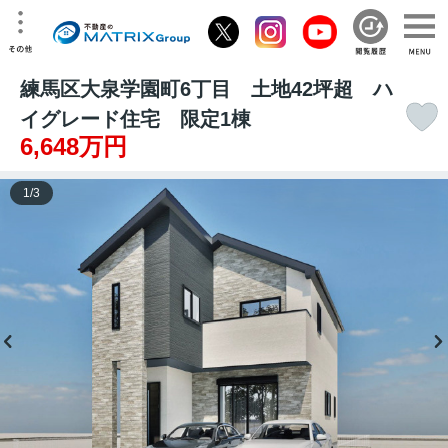
練馬区大泉学園町6丁目 土地42坪超 ハ
イグレード住宅 限定1棟
6,648万円
1
/
3