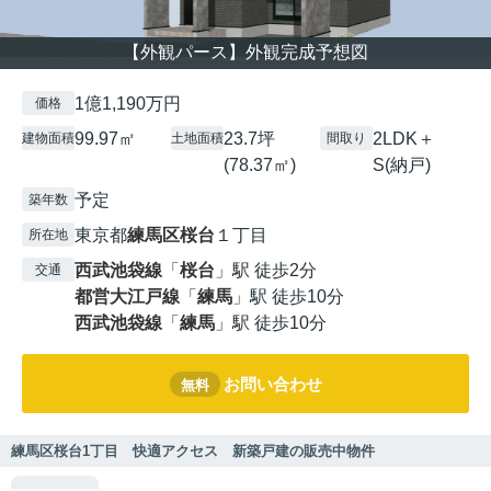
【外観パース】外観完成予想図
1億1,190万円
価格
99.97㎡
23.7坪
2LDK＋
建物面積
土地面積
間取り
(78.37㎡)
S(納戸)
予定
築年数
東京都
練馬区
桜台
１丁目
所在地
西武池袋線
「
桜台
」駅 徒歩2分
交通
都営大江戸線
「
練馬
」駅 徒歩10分
西武池袋線
「
練馬
」駅 徒歩10分
お問い合わせ
無料
練馬区桜台1丁目 快適アクセス 新築戸建の販売中物件