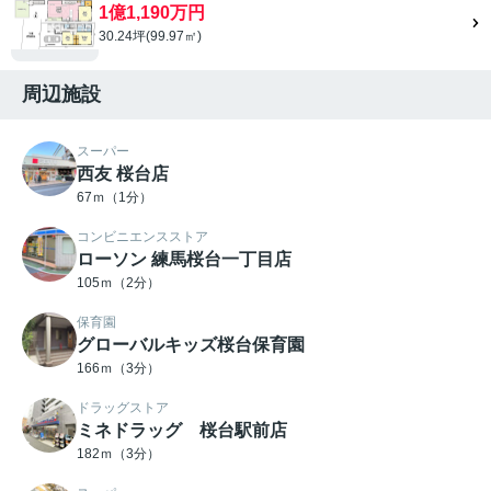
1億1,190万円
30.24坪(99.97㎡)
周辺施設
スーパー
西友 桜台店
67ｍ（1分）
コンビニエンスストア
ローソン 練馬桜台一丁目店
105ｍ（2分）
保育園
グローバルキッズ桜台保育園
166ｍ（3分）
ドラッグストア
ミネドラッグ 桜台駅前店
182ｍ（3分）