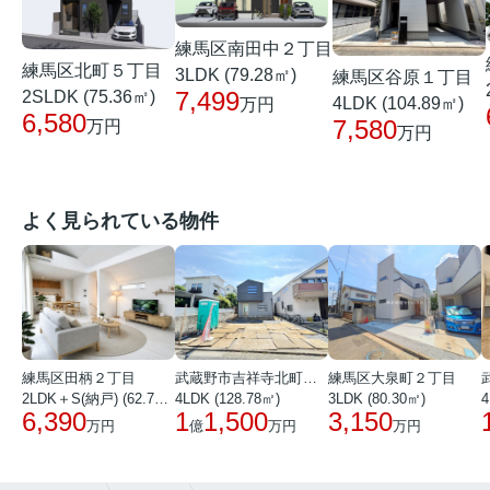
練馬区南田中２丁目
練馬区北町５丁目
3LDK (79.28㎡)
練馬区谷原１丁目
7,499
2SLDK (75.36㎡)
4LDK (104.89㎡)
万円
6,580
7,580
万円
万円
よく見られている物件
練馬区田柄２丁目
武蔵野市吉祥寺北町１丁目
練馬区大泉町２丁目
2LDK＋S(納戸) (62.72㎡)
4LDK (128.78㎡)
3LDK (80.30㎡)
4
6,390
1
1,500
3,150
万円
億
万円
万円