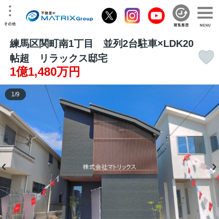
練馬区関町南1丁目 並列2台駐車×LDK20
帖超 リラックス邸宅
1億1,480万円
1
/
9