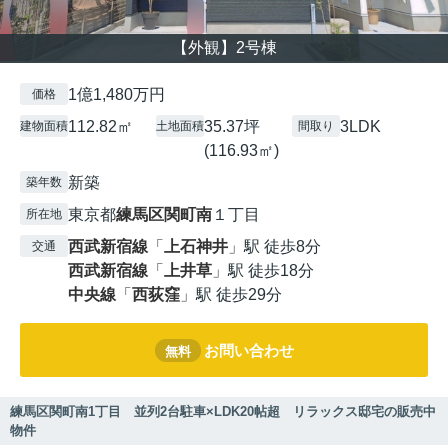
【外観】2号棟
1億1,480万円
価格
112.82㎡
35.37坪
3LDK
建物面積
土地面積
間取り
(116.93㎡)
新築
築年数
東京都
練馬区
関町南
１丁目
所在地
西武新宿線
「
上石神井
」駅 徒歩8分
交通
西武新宿線
「
上井草
」駅 徒歩18分
中央線
「
西荻窪
」駅 徒歩29分
お問い合わせ
無料
練馬区関町南1丁目 並列2台駐車×LDK20帖超 リラックス邸宅の販売中
物件