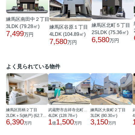
練馬区南田中２丁目
練馬区北町５丁目
3LDK (79.28㎡)
練馬区谷原１丁目
7,499
2SLDK (75.36㎡)
4LDK (104.89㎡)
万円
6,580
7,580
万円
万円
よく見られている物件
練馬区田柄２丁目
武蔵野市吉祥寺北町１丁目
練馬区大泉町２丁目
2LDK＋S(納戸) (62.72㎡)
4LDK (128.78㎡)
3LDK (80.30㎡)
4
6,390
1
1,500
3,150
万円
億
万円
万円