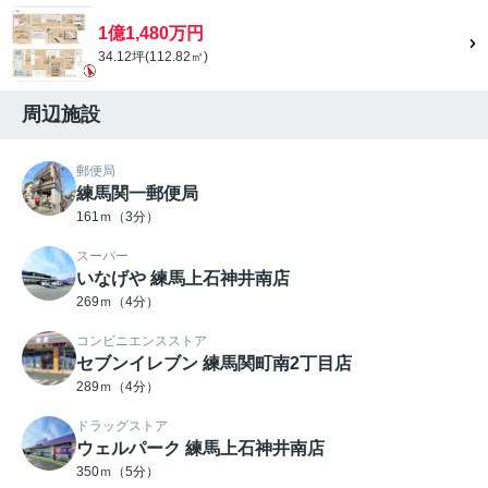
1億1,480万円
34.12坪(112.82㎡)
周辺施設
郵便局
練馬関一郵便局
161ｍ（3分）
スーパー
いなげや 練馬上石神井南店
269ｍ（4分）
コンビニエンスストア
セブンイレブン 練馬関町南2丁目店
289ｍ（4分）
ドラッグストア
ウェルパーク 練馬上石神井南店
350ｍ（5分）