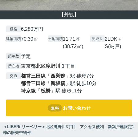
【外観】
6,280万円
価格
70.30㎡
11.71坪
2LDK＋
建物面積
土地面積
間取り
(38.72㎡)
S(納戸)
予定
築年数
東京都
北区
滝野川
３丁目
所在地
都営三田線
「
西巣鴨
」駅 徒歩7分
交通
都営三田線
「
新板橋
」駅 徒歩10分
埼京線
「
板橋
」駅 徒歩11分
お問い合わせ
無料
＜LIBERi リーベリー＞北区滝野川3丁目 アクセス便利 新築戸建限定1
棟の販売中物件