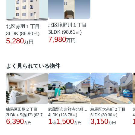
北区滝野川１丁目
北区赤羽１丁目
3LDK (98.61㎡)
3LDK (86.90㎡)
7,980
5,280
万円
万円
よく見られている物件
練馬区田柄２丁目
武蔵野市吉祥寺北町１丁目
練馬区大泉町２丁目
2LDK＋S(納戸) (62.72㎡)
4LDK (128.78㎡)
3LDK (80.30㎡)
4
6,390
1
1,500
3,150
万円
億
万円
万円