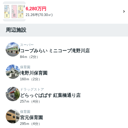
6,280万円
21.26坪(70.30㎡)
周辺施設
スーパー
コープみらい ミニコープ滝野川店
84ｍ（2分）
保育園
滝野川保育園
160ｍ（2分）
ドラッグストア
どらっぐぱぱす 紅葉橋通り店
257ｍ（4分）
保育園
宮元保育園
295ｍ（4分）