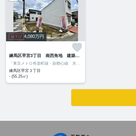
4,080
万円
値下げ
練馬区早宮3丁目 南西角地 建築条件無し売地限定1区画
「東京メトロ有楽町線・副都心線 氷川台駅」
昔ながらの素朴な街並み
練馬区早宮３丁目
- (55.25㎡)