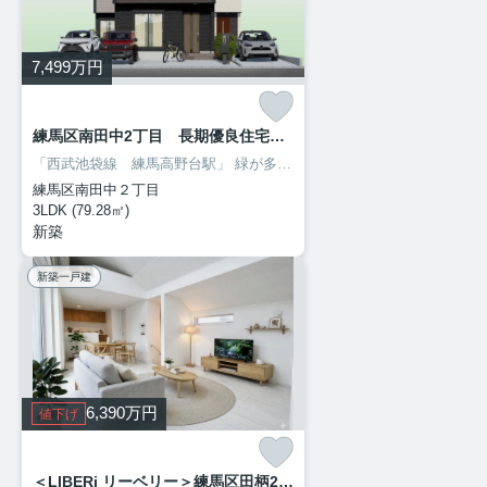
7,499
万円
練馬区南田中2丁目 長期優良住宅 土地32坪～34坪 限定3棟
「西武池袋線 練馬高野台駅」
緑が多く公園もたくさんあり、ファミリー層が多く暮らす治安の良いエリア♪
練馬区南田中２丁目
3LDK (79.28㎡)
新築
新築一戸建
6,390
万円
値下げ
＜LIBERi リーベリー＞練馬区田柄2丁目Ⅴ期 生活快適エリア 限定1棟