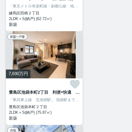
「東京メトロ有楽町線・副都心線 地下鉄赤塚駅」
お買い物や交通、治
練馬区田柄２丁目
2LDK＋S(納戸) (62.72㎡)
新築
新築一戸建
7,690
万円
豊島区池袋本町2丁目 利便×快適 ハイグレード新築戸建限定1棟
「東武東上線 北池袋駅」
池袋駅まで1駅2分♪アクセスの良さと、静かで落ち着いた住宅街が広がる魅力的な街。
豊島区池袋本町２丁目
2LDK＋S(納戸) (75.87㎡)
新築
売地