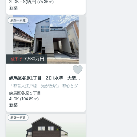
2LDK＋S(納戸) (75.36㎡)
新築
新築一戸建
7,580
万円
値下げ
練馬区谷原1丁目 ZEH水準 大型省エネ邸宅
「都営大江戸線 光が丘駅」
都心とダイレクトにつながる光が丘駅♪
地
練馬区谷原１丁目
4LDK (104.89㎡)
新築
新築一戸建