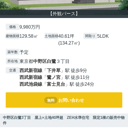
【外観パース】
9,980万円
価格
129.58㎡
40.61坪
5LDK
建物面積
土地面積
間取り
(134.27㎡)
予定
築年数
東京都
中野区
白鷺
３丁目
所在地
西武新宿線
「
下井草
」駅 徒歩9分
交通
西武新宿線
「
鷺ノ宮
」駅 徒歩11分
西武池袋線
「
富士見台
」駅 徒歩24分
お問い合わせ
無料
中野区白鷺3丁目 屋上×土地40坪超 ZEH水準住宅 限定1棟の販売中物
件