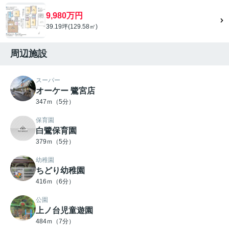
9,980万円
39.19坪(129.58㎡)
周辺施設
スーパー
オーケー 鷺宮店
347ｍ（5分）
保育園
白鷺保育園
379ｍ（5分）
幼稚園
ちどり幼稚園
416ｍ（6分）
公園
上ノ台児童遊園
484ｍ（7分）