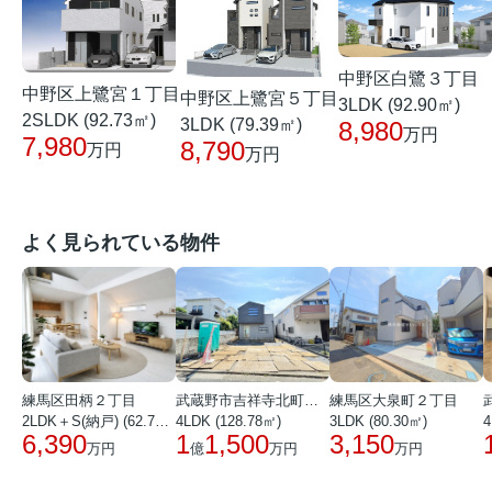
中野区白鷺３丁目
中野区上鷺宮１丁目
中野区上鷺宮５丁目
3LDK (92.90㎡)
2SLDK (92.73㎡)
3LDK (79.39㎡)
8,980
万円
7,980
8,790
万円
万円
よく見られている物件
練馬区田柄２丁目
武蔵野市吉祥寺北町１丁目
練馬区大泉町２丁目
2LDK＋S(納戸) (62.72㎡)
4LDK (128.78㎡)
3LDK (80.30㎡)
4
6,390
1
1,500
3,150
万円
億
万円
万円