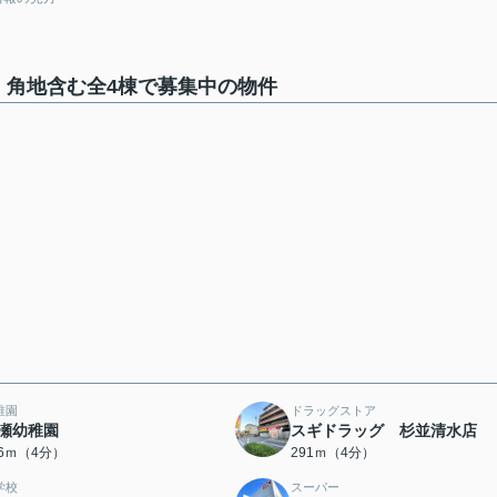
 角地含む全4棟で募集中の物件
稚園
ドラッグストア
瀬幼稚園
スギドラッグ 杉並清水店
56ｍ（4分）
291ｍ（4分）
学校
スーパー