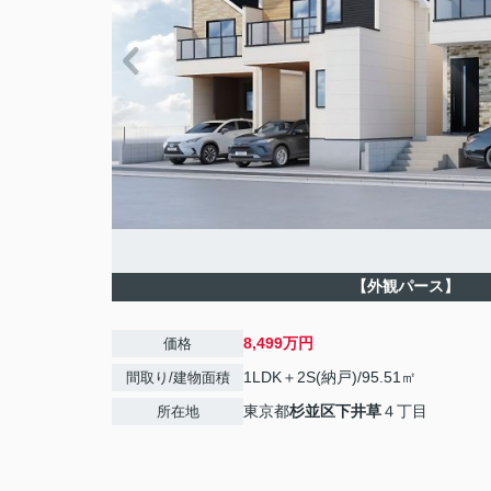
【外観パース】
8,499万円
価格
1LDK＋2S(納戸)/95.51㎡
間取り/建物面積
東京都
杉並区
下井草
４丁目
所在地