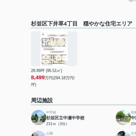
杉並区下井草4丁目 穏やかな住宅エリア
28.89坪 (95.51㎡)
8,499
万円(294.18万円/
坪)
周辺施設
中学校
幼
杉並区立中瀬中学校
中
231ｍ（3分）
2
公園
小