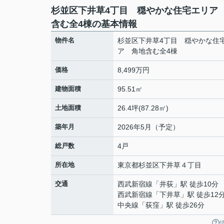
杉並区下井草4丁目 穏やかな住宅エリア
含む全4棟の基本情報
物件名
杉並区下井草4丁目 穏やかな住
ア 角地含む全4棟
価格
8,499万円
建物面積
95.51㎡
土地面積
26.4坪(87.28㎡)
築年月
2026年5月（予定）
総戸数
4戸
所在地
東京都
杉並区
下井草
４丁目
交通
西武新宿線
「
井荻
」駅 徒歩10分
西武新宿線
「
下井草
」駅 徒歩12
中央線
「
荻窪
」駅 徒歩26分