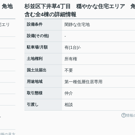
 角地
杉並区下井草4丁目 穏やかな住宅エリア 
含む全4棟の詳細情報
宅エリ
設備条件
閑静な住宅地
設備(その他)
-
駐車場/月額
有(1台)/-
土地権利
所有権
国土法届出
不要
用途地域
第一種低層住居専用
取引態様
仲介
引渡し
相談
情報
分
情報の見方