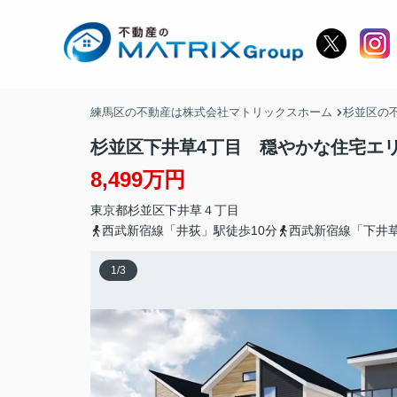
練馬区の不動産は株式会社マトリックスホーム
杉並区の
杉並区下井草4丁目 穏やかな住宅エ
8,499万円
東京都
杉並区
下井草
４丁目
西武新宿線「井荻」駅徒歩10分
西武新宿線「下井草
1
/
3