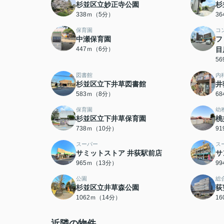
杉並区立妙正寺公園
杉
338ｍ（5分）
3
保育園
コ
中瀬保育園
フ
447ｍ（6分）
目
5
図書館
内
杉並区立下井草図書館
井
583ｍ（8分）
6
保育園
幼
杉並区立下井草保育園
桃
738ｍ（10分）
9
スーパー
ス
サミットストア 井荻駅前店
サ
965ｍ（13分）
9
公園
総
杉並区立井草森公園
荻
1062ｍ（14分）
1
近隣の物件