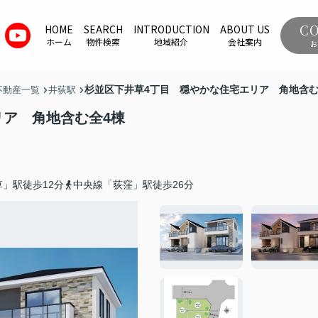
C
HOME
SEARCH
INTRODUCTION
ABOUT US
ホーム
物件検索
地域紹介
会社案内
お
杉並区下井草4丁目 穏やかな住宅エリア 角地含む
不動産一覧
井荻駅
リア 角地含む全4棟
」駅徒歩12分
中央線「荻窪」駅徒歩26分