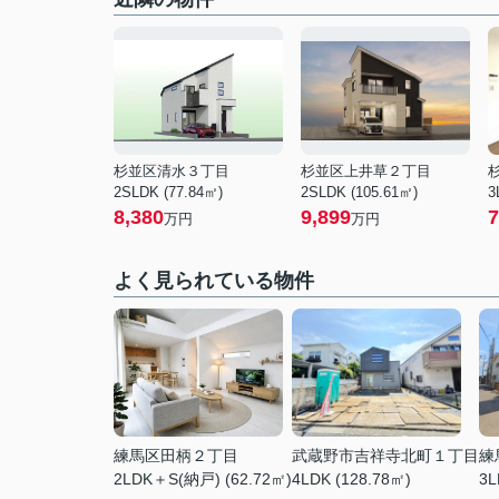
杉並区清水３丁目
杉並区上井草２丁目
2SLDK (77.84㎡)
2SLDK (105.61㎡)
3
8,380
9,899
7
万円
万円
よく見られている物件
練馬区田柄２丁目
武蔵野市吉祥寺北町１丁目
練
2LDK＋S(納戸) (62.72㎡)
4LDK (128.78㎡)
3L