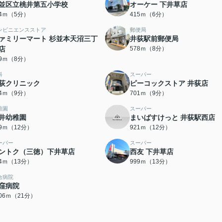
並区立桃井第五小学校
オーケー 下井草店
64ｍ（5分）
415ｍ（6分）
ンビニエンスストア
郵便局
ァミリーマート 杉並本天沼三丁
井荻駅前郵便局
店
578ｍ（8分）
69ｍ（8分）
科
スーパー
荻クリニック
ピーコックストア 井荻店
84ｍ（9分）
701ｍ（9分）
稚園
スーパー
井幼稚園
まいばすけっと 井荻駅西店
19ｍ（12分）
921ｍ（12分）
ーパー
スーパー
ントク（三徳）下井草店
西友 下井草店
94ｍ（13分）
999ｍ（13分）
合病院
窪病院
606ｍ（21分）