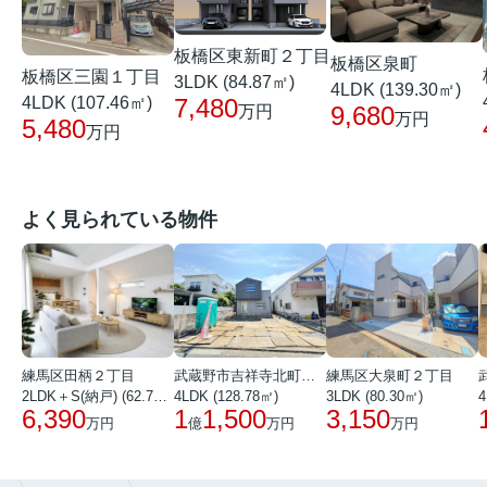
板橋区東新町２丁目
板橋区泉町
板橋区三園１丁目
3LDK (84.87㎡)
4LDK (139.30㎡)
4LDK (107.46㎡)
7,480
9,680
万円
万円
5,480
万円
よく見られている物件
練馬区田柄２丁目
武蔵野市吉祥寺北町１丁目
練馬区大泉町２丁目
2LDK＋S(納戸) (62.72㎡)
4LDK (128.78㎡)
3LDK (80.30㎡)
4
6,390
1
1,500
3,150
万円
億
万円
万円