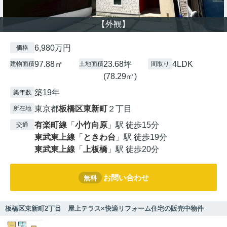
【外観】
6,980万円
価格
97.88㎡
23.68坪
4LDK
建物面積
土地面積
間取り
(78.29㎡)
築19年
築年数
東京都
板橋区
東新町
２丁目
所在地
有楽町線
「
小竹向原
」駅 徒歩15分
交通
東武東上線
「
ときわ台
」駅 徒歩19分
東武東上線
「
上板橋
」駅 徒歩20分
お問い合わせ
無料
板橋区東新町2丁目 屋上テラス×快適リフォーム住宅の販売中物件