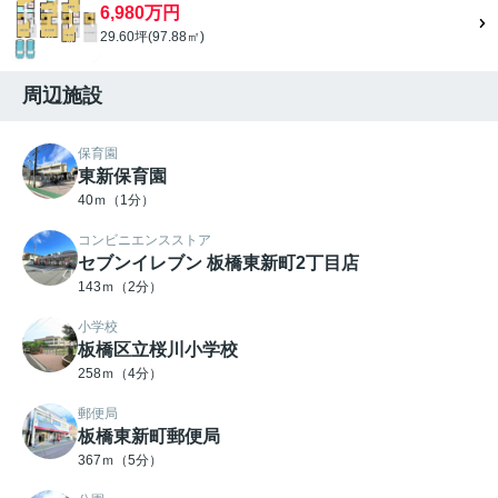
6,980万円
29.60坪(97.88㎡)
周辺施設
保育園
東新保育園
40ｍ（1分）
コンビニエンスストア
セブンイレブン 板橋東新町2丁目店
143ｍ（2分）
小学校
板橋区立桜川小学校
258ｍ（4分）
郵便局
板橋東新町郵便局
367ｍ（5分）