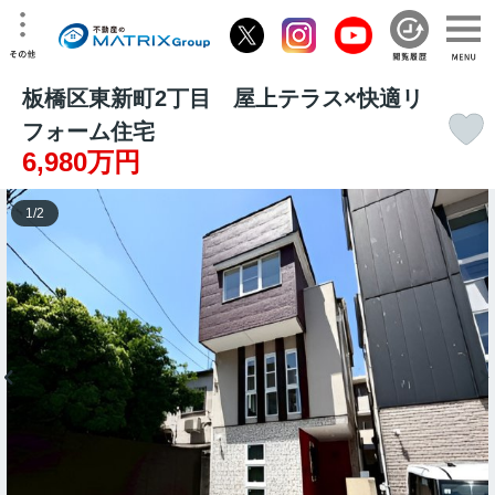
板橋区東新町2丁目 屋上テラス×快適リ
フォーム住宅
6,980万円
1
/
2